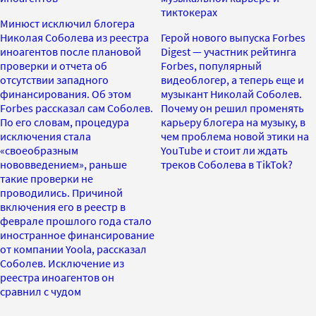
тиктокерах
Минюст исключил блогера
Николая Соболева из реестра
Герой нового выпуска Forbes
иноагентов после плановой
Digest — участник рейтинга
проверки и отчета об
Forbes, популярный
отсутствии западного
видеоблогер, а теперь еще и
финансирования. Об этом
музыкант Николай Соболев.
Forbes рассказал сам Соболев.
Почему он решил променять
По его словам, процедура
карьеру блогера на музыку, в
исключения стала
чем проблема новой этики на
«своеобразным
YouTube и стоит ли ждать
нововведением», раньше
треков Соболева в TikTok?
такие проверки не
проводились. Причиной
включения его в реестр в
феврале прошлого года стало
иностранное финансирование
от компании Yoola, рассказал
Соболев. Исключение из
реестра иноагентов он
сравнил с чудом