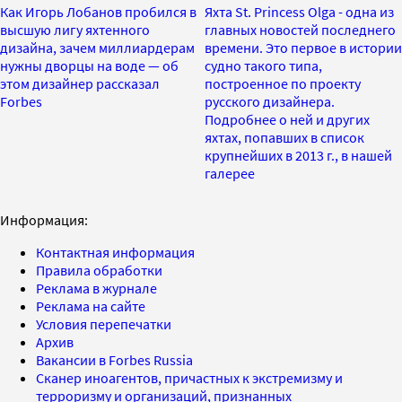
Как Игорь Лобанов пробился в
Яхта St. Princess Olga - одна из
высшую лигу яхтенного
главных новостей последнего
дизайна, зачем миллиардерам
времени. Это первое в истории
нужны дворцы на воде — об
судно такого типа,
этом дизайнер рассказал
построенное по проекту
Forbes
русского дизайнера.
Подробнее о ней и других
яхтах, попавших в список
крупнейших в 2013 г., в нашей
галерее
Информация:
Контактная информация
Правила обработки
Реклама в журнале
Реклама на сайте
Условия перепечатки
Архив
Вакансии в Forbes Russia
Сканер иноагентов, причастных к экстремизму и
терроризму и организаций, признанных