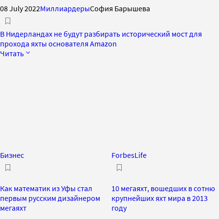
08 July 2022
Миллиардеры
София Барышева
В Нидерландах не будут разбирать исторический мост для
прохода яхты основателя Amazon
Читать
Бизнес
ForbesLife
Как математик из Уфы стал
10 мегаяхт, вошедших в сотню
первым русским дизайнером
крупнейших яхт мира в 2013
мегаяхт
году