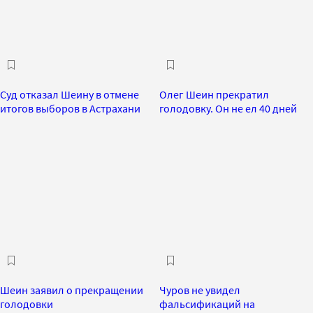
Суд отказал Шеину в отмене
Олег Шеин прекратил
итогов выборов в Астрахани
голодовку. Он не ел 40 дней
Шеин заявил о прекращении
Чуров не увидел
голодовки
фальсификаций на