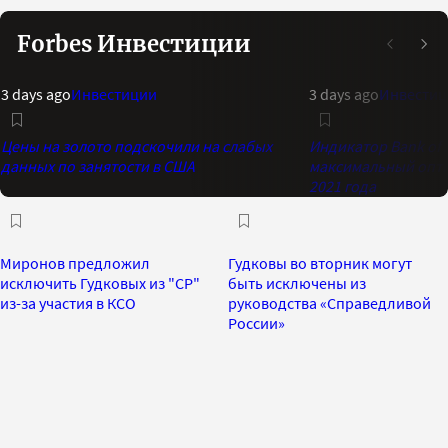
Forbes Инвестиции
3 days ago
Инвестиции
3 days ago
Инвестиц
Цены на золото подскочили на слабых
Индикатор Bank of 
данных по занятости в США
максимальный опти
2021 года
Миронов предложил
Гудковы во вторник могут
исключить Гудковых из "СР"
быть исключены из
из-за участия в КСО
руководства «Справедливой
России»