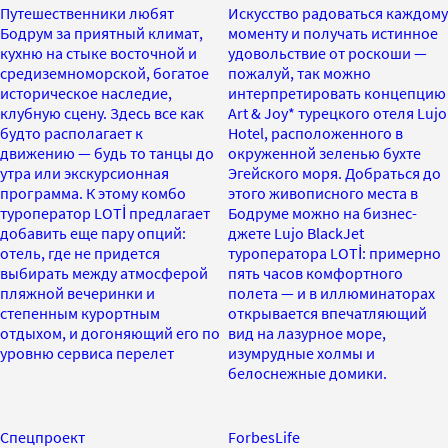
Путешественники любят
Искусство радоваться каждому
Бодрум за приятный климат,
моменту и получать истинное
кухню на стыке восточной и
удовольствие от роскоши —
средиземноморской, богатое
пожалуй, так можно
историческое наследие,
интерпретировать концепцию
клубную сцену. Здесь все как
Art & Joy* турецкого отеля Lujo
будто располагает к
Hotel, расположенного в
движению — будь то танцы до
окруженной зеленью бухте
утра или экскурсионная
Эгейского моря. Добраться до
программа. К этому комбо
этого живописного места в
туроператор LOTİ предлагает
Бодруме можно на бизнес-
добавить еще пару опций:
джете Lujo BlackJet
отель, где не придется
туроператора LOTİ: примерно
выбирать между атмосферой
пять часов комфортного
пляжной вечеринки и
полета — и в иллюминаторах
степенным курортным
открывается впечатляющий
отдыхом, и догоняющий его по
вид на лазурное море,
уровню сервиса перелет
изумрудные холмы и
белоснежные домики.
Спецпроект
ForbesLife