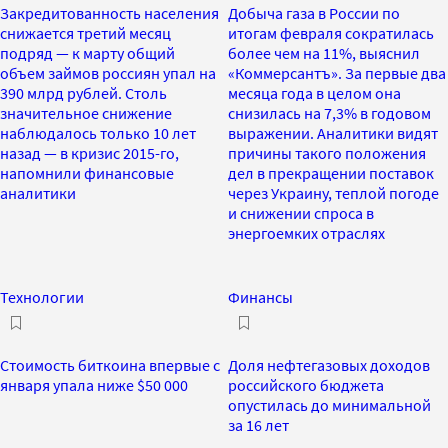
Закредитованность населения
Добыча газа в России по
снижается третий месяц
итогам февраля сократилась
подряд — к марту общий
более чем на 11%, выяснил
объем займов россиян упал на
«Коммерсантъ». За первые два
390 млрд рублей. Столь
месяца года в целом она
значительное снижение
снизилась на 7,3% в годовом
наблюдалось только 10 лет
выражении. Аналитики видят
назад — в кризис 2015-го,
причины такого положения
напомнили финансовые
дел в прекращении поставок
аналитики
через Украину, теплой погоде
и снижении спроса в
энергоемких отраслях
Технологии
Финансы
Стоимость биткоина впервые с
Доля нефтегазовых доходов
января упала ниже $50 000
российского бюджета
опустилась до минимальной
за 16 лет