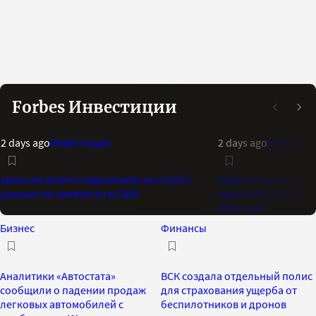
Forbes Инвестиции
2 days ago
Инвестиции
2 days ago
Инвестиц
Цены на золото подскочили на слабых
Индикатор Bank of 
данных по занятости в США
максимальный опти
2021 года
Бизнес
Финансы
Аналитики «Автостата»
ВСК создала отдельный полис
сообщили о падении продаж
для страхования ущерба от
легковых автомобилей с
беспилотников и дронов