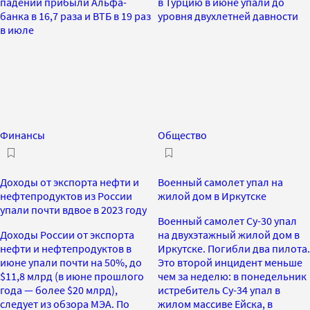
падении прибыли Альфа-
в Турцию в июне упали до
банка в 16,7 раза и ВТБ в 19 раз
уровня двухлетней давности
в июле
Финансы
Общество
Доходы от экспорта нефти и
Военный самолет упал на
нефтепродуктов из России
жилой дом в Иркутске
упали почти вдвое в 2023 году
Военный самолет Су-30 упал
Доходы России от экспорта
на двухэтажный жилой дом в
нефти и нефтепродуктов в
Иркутске. Погибли два пилота.
июне упали почти на 50%, до
Это второй инцидент меньше
$11,8 млрд (в июне прошлого
чем за неделю: в понедельник
года — более $20 млрд),
истребитель Су-34 упал в
следует из обзора МЭА. По
жилом массиве Ейска, в