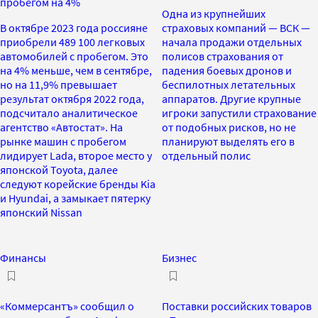
пробегом на 4%
Одна из крупнейших
В октябре 2023 года россияне
страховых компаний — ВСК —
приобрели 489 100 легковых
начала продажи отдельных
автомобилей с пробегом. Это
полисов страхования от
на 4% меньше, чем в сентябре,
падения боевых дронов и
но на 11,9% превышает
беспилотных летательных
результат октября 2022 года,
аппаратов. Другие крупные
подсчитало аналитическое
игроки запустили страхование
агентство «Автостат». На
от подобных рисков, но не
рынке машин с пробегом
планируют выделять его в
лидирует Lada, второе место у
отдельный полис
японской Toyota, далее
следуют корейские бренды Kia
и Hyundai, а замыкает пятерку
японский Nissan
Финансы
Бизнес
«Коммерсантъ» сообщил о
Поставки российских товаров