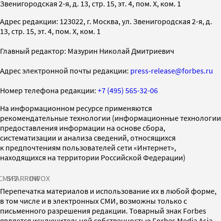
Звенигородская 2-я, д. 13, стр. 15, эт. 4, пом. X, ком. 1
Адрес редакции: 123022, г. Москва, ул. Звенигородская 2-я, д.
13, стр. 15, эт. 4, пом. X, ком. 1
Главный редактор: Мазурин Николай Дмитриевич
Адрес электронной почты редакции:
press-release@forbes.ru
Номер телефона редакции:
+7 (495) 565-32-06
На информационном ресурсе применяются
рекомендательные технологии (информационные технологии
предоставления информации на основе сбора,
систематизации и анализа сведений, относящихся
к предпочтениям пользователей сети «Интернет»,
находящихся на территории Российской Федерации)
СМИ2
SPARROW
INFOX
Перепечатка материалов и использование их в любой форме,
в том числе и в электронных СМИ, возможны только с
письменного разрешения редакции. Товарный знак Forbes
является исключительной собственностью Forbes Media Asia