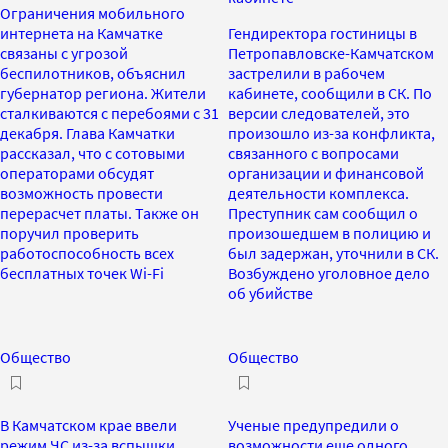
Ограничения мобильного
интернета на Камчатке
Гендиректора гостиницы в
связаны с угрозой
Петропавловске-Камчатском
беспилотников, объяснил
застрелили в рабочем
губернатор региона. Жители
кабинете, сообщили в СК. По
сталкиваются с перебоями с 31
версии следователей, это
декабря. Глава Камчатки
произошло из-за конфликта,
рассказал, что с сотовыми
связанного с вопросами
операторами обсудят
организации и финансовой
возможность провести
деятельности комплекса.
перерасчет платы. Также он
Преступник сам сообщил о
поручил проверить
произошедшем в полицию и
работоспособность всех
был задержан, уточнили в СК.
бесплатных точек Wi-Fi
Возбуждено уголовное дело
об убийстве
Общество
Общество
В Камчатском крае ввели
Ученые предупредили о
режим ЧС из-за вспышки
возможности еще одного