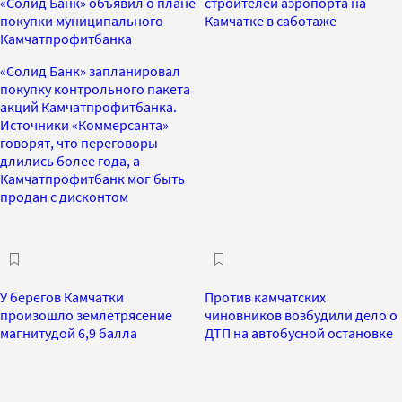
«Солид Банк» объявил о плане
строителей аэропорта на
покупки муниципального
Камчатке в саботаже
Камчатпрофитбанка
«Солид Банк» запланировал
покупку контрольного пакета
акций Камчатпрофитбанка.
Источники «Коммерсанта»
говорят, что переговоры
длились более года, а
Камчатпрофитбанк мог быть
продан с дисконтом
У берегов Камчатки
Против камчатских
произошло землетрясение
чиновников возбудили дело о
магнитудой 6,9 балла
ДТП на автобусной остановке