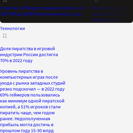
Стратеги JPMorgan повысили прогноз по
Bloomberg узнал о 
S&P 500 до 8000 пунктов на конец года
инвестировать $6,4
предприятие
Технологии
Доля пиратства в игровой
индустрии России достигла
70% в 2022 году
Уровень пиратства в
компьютерных играх после
ухода с рынка западных студий
резко подскочил — в 2022 году
69% геймеров пользовались
как минимум одной пиратской
копией, а 51% игроков стали
пиратить чаще, чем годом
ранее. Недополученная
прибыль могла достичь в
прошлом году 15-30 млрд