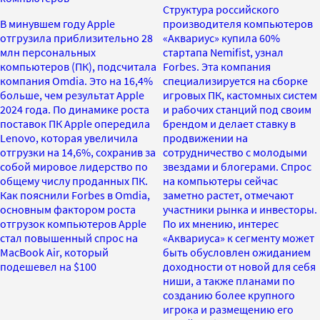
Структура российского
В минувшем году Apple
производителя компьютеров
отгрузила приблизительно 28
«Аквариус» купила 60%
млн персональных
стартапа Nemifist, узнал
компьютеров (ПК), подсчитала
Forbes. Эта компания
компания Omdia. Это на 16,4%
специализируется на сборке
больше, чем результат Apple
игровых ПК, кастомных систем
2024 года. По динамике роста
и рабочих станций под своим
поставок ПК Apple опередила
брендом и делает ставку в
Lenovo, которая увеличила
продвижении на
отгрузки на 14,6%, сохранив за
сотрудничество с молодыми
собой мировое лидерство по
звездами и блогерами. Спрос
общему числу проданных ПК.
на компьютеры сейчас
Как пояснили Forbes в Omdia,
заметно растет, отмечают
основным фактором роста
участники рынка и инвесторы.
отгрузок компьютеров Apple
По их мнению, интерес
стал повышенный спрос на
«Аквариуса» к сегменту может
MacBook Air, который
быть обусловлен ожиданием
подешевел на $100
доходности от новой для себя
ниши, а также планами по
созданию более крупного
игрока и размещению его