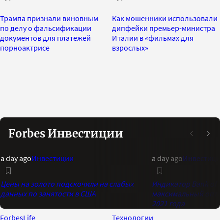
Трампа признали виновным
Как мошенники использовали
по делу о фальсификации
дипфейки премьер-министра
документов для платежей
Италии в «фильмах для
порноактрисе
взрослых»
Forbes Инвестиции
a day ago
Инвестиции
a day ago
Инвестиц
Цены на золото подскочили на слабых
Индикатор Bank of 
данных по занятости в США
максимальный опти
2021 года
ForbesLife
Технологии