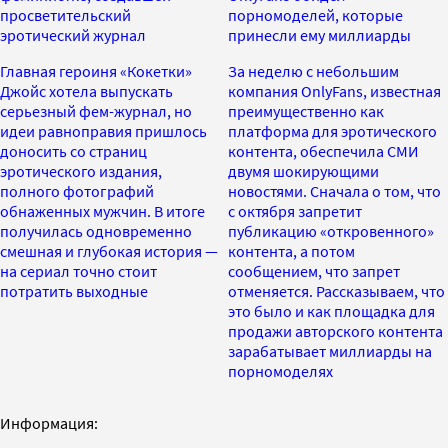
просветительский
порномоделей, которые
эротический журнал
принесли ему миллиарды
Главная героиня «Кокетки»
За неделю с небольшим
Джойс хотела выпускать
компания OnlyFans, известная
серьезный фем-журнал, но
преимущественно как
идеи равноправия пришлось
платформа для эротического
доносить со страниц
контента, обеспечила СМИ
эротического издания,
двумя шокирующими
полного фотографий
новостями. Сначала о том, что
обнаженных мужчин. В итоге
с октября запретит
получилась одновременно
публикацию «откровенного»
смешная и глубокая история —
контента, а потом
на сериал точно стоит
сообщением, что запрет
потратить выходные
отменяется. Рассказываем, что
это было и как площадка для
продажи авторского контента
зарабатывает миллиарды на
порномоделях
Информация: