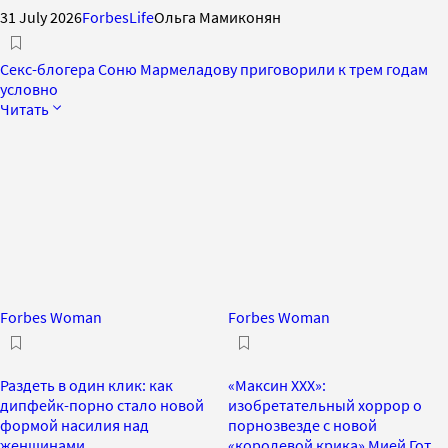
31 July 2026
ForbesLife
Ольга Мамиконян
Секс-блогера Соню Мармеладову приговорили к трем годам
условно
Читать
Forbes Woman
Forbes Woman
Раздеть в один клик: как
«Максин ХХХ»:
дипфейк-порно стало новой
изобретательный хоррор о
формой насилия над
порнозвезде с новой
женщинами
«королевой крика» Мией Гот