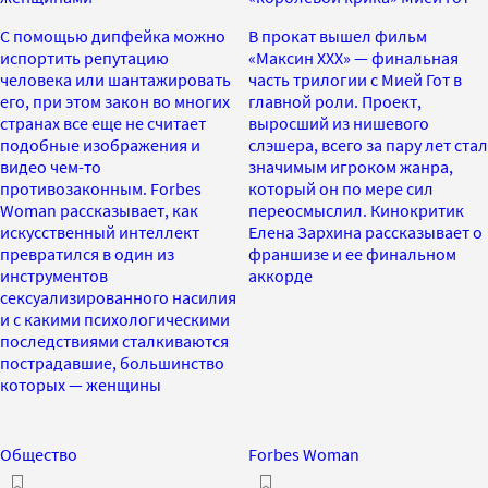
С помощью дипфейка можно
В прокат вышел фильм
испортить репутацию
«Максин ХХХ» — финальная
человека или шантажировать
часть трилогии с Мией Гот в
его, при этом закон во многих
главной роли. Проект,
странах все еще не считает
выросший из нишевого
подобные изображения и
слэшера, всего за пару лет стал
видео чем-то
значимым игроком жанра,
противозаконным. Forbes
который он по мере сил
Woman рассказывает, как
переосмыслил. Кинокритик
искусственный интеллект
Елена Зархина рассказывает о
превратился в один из
франшизе и ее финальном
инструментов
аккорде
сексуализированного насилия
и с какими психологическими
последствиями сталкиваются
пострадавшие, большинство
которых — женщины
Общество
Forbes Woman