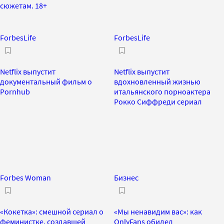
сюжетам. 18+
ForbesLife
ForbesLife
Netflix выпустит
Netflix выпустит
документальный фильм о
вдохновленный жизнью
Pornhub
итальянского порноактера
Рокко Сиффреди сериал
Forbes Woman
Бизнес
«Кокетка»: смешной сериал о
«Мы ненавидим вас»: как
феминистке, создавшей
OnlyFans обидел