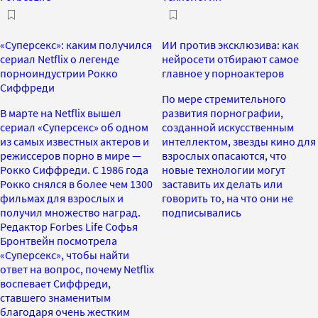
«Суперсекс»: каким получился
ИИ против эксклюзива: как
сериал Netflix о легенде
нейросети отбирают самое
порноиндустрии Рокко
главное у порноактеров
Сиффреди
По мере стремительного
В марте на Netflix вышел
развития порнографии,
сериал «Суперсекс» об одном
созданной искусственным
из самых известных актеров и
интеллектом, звезды кино для
режиссеров порно в мире —
взрослых опасаются, что
Рокко Сиффреди. С 1986 года
новые технологии могут
Рокко снялся в более чем 1300
заставить их делать или
фильмах для взрослых и
говорить то, на что они не
получил множество наград.
подписывались
Редактор Forbes Life Софья
Бронтвейн посмотрела
«Суперсекс», чтобы найти
ответ на вопрос, почему Netflix
воспевает Сиффреди,
ставшего знаменитым
благодаря очень жестким