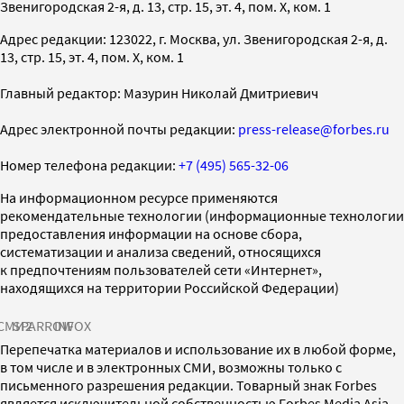
Звенигородская 2-я, д. 13, стр. 15, эт. 4, пом. X, ком. 1
Адрес редакции: 123022, г. Москва, ул. Звенигородская 2-я, д.
13, стр. 15, эт. 4, пом. X, ком. 1
Главный редактор: Мазурин Николай Дмитриевич
Адрес электронной почты редакции:
press-release@forbes.ru
Номер телефона редакции:
+7 (495) 565-32-06
На информационном ресурсе применяются
рекомендательные технологии (информационные технологии
предоставления информации на основе сбора,
систематизации и анализа сведений, относящихся
к предпочтениям пользователей сети «Интернет»,
находящихся на территории Российской Федерации)
СМИ2
SPARROW
INFOX
Перепечатка материалов и использование их в любой форме,
в том числе и в электронных СМИ, возможны только с
письменного разрешения редакции. Товарный знак Forbes
является исключительной собственностью Forbes Media Asia