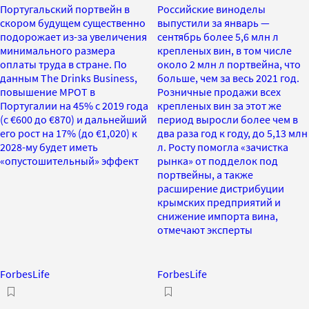
Португальский портвейн в
Российские виноделы
скором будущем существенно
выпустили за январь —
подорожает из-за увеличения
сентябрь более 5,6 млн л
минимального размера
крепленых вин, в том числе
оплаты труда в стране. По
около 2 млн л портвейна, что
данным The Drinks Business,
больше, чем за весь 2021 год.
повышение МРОТ в
Розничные продажи всех
Португалии на 45% с 2019 года
крепленых вин за этот же
(с €600 до €870) и дальнейший
период выросли более чем в
его рост на 17% (до €1,020) к
два раза год к году, до 5,13 млн
2028-му будет иметь
л. Росту помогла «зачистка
«опустошительный» эффект
рынка» от подделок под
портвейны, а также
расширение дистрибуции
крымских предприятий и
снижение импорта вина,
отмечают эксперты
ForbesLife
ForbesLife