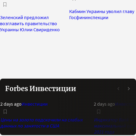
Кабмин Украины уволил главу
Зеленский предложил
Госфининспекции
возглавить правительство
Украины Юлии Свириденко
Forbes Инвестиции
2 days ago
Инвестиции
2 days ago
Инвестиц
Цены на золото подскочили на слабых
Индикатор Bank of 
данных по занятости в США
максимальный опти
2021 года