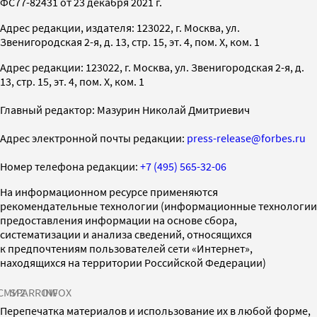
ФС77-82431 от 23 декабря 2021 г.
Адрес редакции, издателя: 123022, г. Москва, ул.
Звенигородская 2-я, д. 13, стр. 15, эт. 4, пом. X, ком. 1
Адрес редакции: 123022, г. Москва, ул. Звенигородская 2-я, д.
13, стр. 15, эт. 4, пом. X, ком. 1
Главный редактор: Мазурин Николай Дмитриевич
Адрес электронной почты редакции:
press-release@forbes.ru
Номер телефона редакции:
+7 (495) 565-32-06
На информационном ресурсе применяются
рекомендательные технологии (информационные технологии
предоставления информации на основе сбора,
систематизации и анализа сведений, относящихся
к предпочтениям пользователей сети «Интернет»,
находящихся на территории Российской Федерации)
СМИ2
SPARROW
INFOX
Перепечатка материалов и использование их в любой форме,