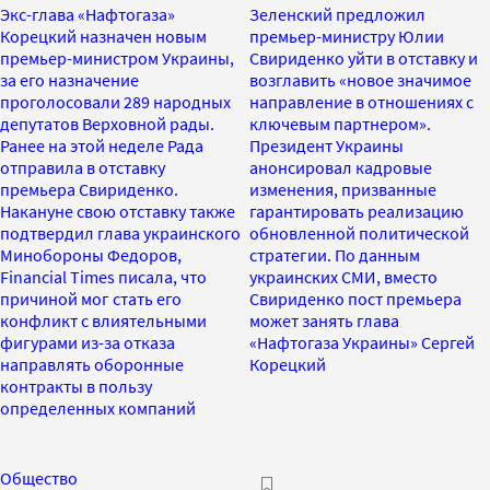
Экс-глава «Нафтогаза»
Зеленский предложил
Корецкий назначен новым
премьер-министру Юлии
премьер-министром Украины,
Свириденко уйти в отставку и
за его назначение
возглавить «новое значимое
проголосовали 289 народных
направление в отношениях с
депутатов Верховной рады.
ключевым партнером».
Ранее на этой неделе Рада
Президент Украины
отправила в отставку
анонсировал кадровые
премьера Свириденко.
изменения, призванные
Накануне свою отставку также
гарантировать реализацию
подтвердил глава украинского
обновленной политической
Минобороны Федоров,
стратегии. По данным
Financial Times писала, что
украинских СМИ, вместо
причиной мог стать его
Свириденко пост премьера
конфликт с влиятельными
может занять глава
фигурами из-за отказа
«Нафтогаза Украины» Сергей
направлять оборонные
Корецкий
контракты в пользу
определенных компаний
Общество