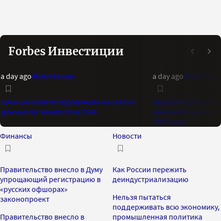
Forbes Инвестиции
a day ago
Инвестиции
a day ago
Инвестиц
Цены на золото подскочили на слабых
Индикатор Bank of 
данных по занятости в США
максимальный опти
2021 года
Финансы
Новости
Правительство внесло в Думу
Как России пережить
упрощающий регистрацию в
деиндустриализацию
«русских офшорах»
Нельзя пытаться
законопроект
поддерживать всю экономику,
Правительство внесло в
промышленная политика