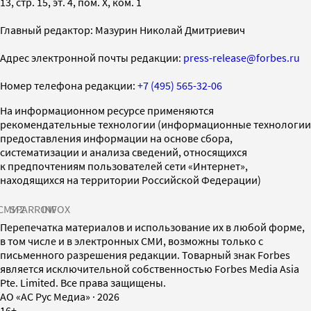
13, стр. 15, эт. 4, пом. X, ком. 1
Главный редактор: Мазурин Николай Дмитриевич
Адрес электронной почты редакции:
press-release@forbes.ru
Номер телефона редакции:
+7 (495) 565-32-06
На информационном ресурсе применяются
рекомендательные технологии (информационные технологии
предоставления информации на основе сбора,
систематизации и анализа сведений, относящихся
к предпочтениям пользователей сети «Интернет»,
находящихся на территории Российской Федерации)
СМИ2
SPARROW
INFOX
Перепечатка материалов и использование их в любой форме,
в том числе и в электронных СМИ, возможны только с
письменного разрешения редакции. Товарный знак Forbes
является исключительной собственностью Forbes Media Asia
Pte. Limited. Все права защищены.
AO «АС Рус Медиа»
·
2026
16+