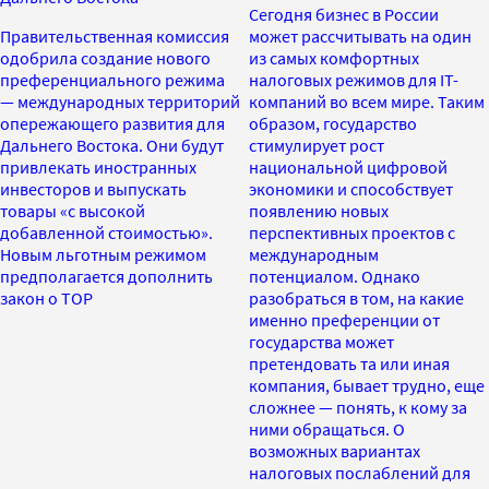
Сегодня бизнес в России
Правительственная комиссия
может рассчитывать на один
одобрила создание нового
из самых комфортных
преференциального режима
налоговых режимов для IT-
— международных территорий
компаний во всем мире. Таким
опережающего развития для
образом, государство
Дальнего Востока. Они будут
стимулирует рост
привлекать иностранных
национальной цифровой
инвесторов и выпускать
экономики и способствует
товары «с высокой
появлению новых
добавленной стоимостью».
перспективных проектов с
Новым льготным режимом
международным
предполагается дополнить
потенциалом. Однако
закон о ТОР
разобраться в том, на какие
именно преференции от
государства может
претендовать та или иная
компания, бывает трудно, еще
сложнее — понять, к кому за
ними обращаться. О
возможных вариантах
налоговых послаблений для