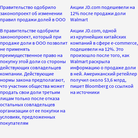
Правительство одобрило
Акции JD.com подешевели на
законопроект об изменении
12% после продажи доли
правил продажи долей в ООО
Walmart
В правительстве одобрили
Акции JD.com, одной
законопроект, который при
из крупнейших китайских
продаже доли в ООО позволит
компаний в сфере e-commerce,
не применять
подешевели на 12%. Это
преимущественное право на
произошло после того, как
покупку этой доли со стороны
Walmart раскрыла
действующих совладельцев
информацию о продаже доли
компании. Действующие
в ней. Американский ретейлер
нормы закона предполагают,
получил около $3,6 млрд,
что участник общества может
пишет Bloomberg со ссылкой
продать свои доли третьим
на источники
лицам только после отказа
остальных совладельцев
организации от ее покупки на
условиях, предложенных
покупателям