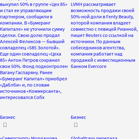
выкупил 50% в группе «Цех 85»
LVMH рассматривает
и стал ее управляющим
возможность продажи своей
партнером, сообщили в
50%-ной доли в Fenty Beauty,
компании. В «Бумеранг
которой компания владеет
Капитале» не уточнили сумму
совместно с певицей Рианной,
сделки. Свою долю продал
пишет Reuters со ссылкой на
Алексей Феликсов — бывший
источники. По данным
совладелец «585 Золотой».
собеседников агентства,
Еще один совладелец «Цеха
компания работает над
85» Антон Петров сохранил
продажей с инвестиционным
свои 50%. Фонд подконтролен
банком Evercore
Вагану Гаспаряну. Ранее
«Бумеранг Капитал» приобрел
«Даблби» и, по словам
источников «Коммерсанта»,
интересовался Cofix
Бизнес
Бизнес
«Севергрупп» Мордашова
Globaltrans передала