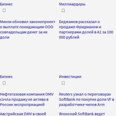
Бизнес
Миллиардеры
Минэк обновил законопроект
Беджамов рассказал о
о выплате покидающим ООО
продаже Фридманом и
совладельцам денег за их
партнерами долей в А1 за 100
доли
000 рублей
Бизнес
Инвестиции
Нефтегазовая компания OMV
Reuters узнал о переговорах
сочла продажу ее актива в
SoftBank по покупке доли VF в
России экспроприацией
разработчике чипов Arm
Австрийская OMV в своей
Японский SoftBank ведет