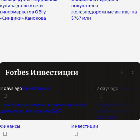
купила долю в сети
покупателю
гипермаркетов OBI у
железнодорожные активы на
«Синдики» Канокова
$767 млн
Forbes Инвестиции
2 days ago
Инвестиции
2 days ago
Инвестиц
Цены на золото подскочили на слабых
Индикатор Bank of 
данных по занятости в США
максимальный опти
2021 года
Финансы
Инвестиции