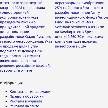
отчетности за четвертый
переговоры о приобретении
квартал 2023 года назвала
25%-ной доли в британском
«односторонней
разработчике чипов Arm у
экспроприацией» указ
инвестиционного фонда Vision
президента России о
Fund, выяснил Reuters.
принудительной продаже
SoftBank готовится к IPO Arm
доли в компании —
на Nasdaq в сентябре с
разработчике Южно-Русского
оценкой $60-70 млрд, а сама
газового месторождения. Указ
компания ищет якорных
о продаже доли Путин
инвесторов в США
подписал 19 декабря 2023
года. Компания изучает
возможность оспорить
решение российских властей,
говорится в отчете
Информация:
Контактная информация
Правила обработки
Реклама в журнале
Реклама на сайте