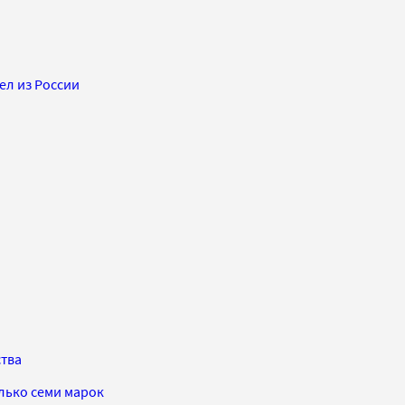
ел из России
тва
лько семи марок