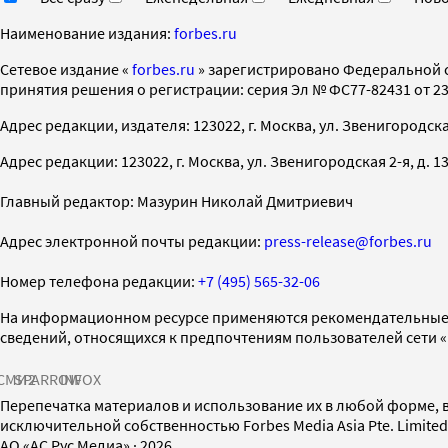
Наименование издания:
forbes.ru
Cетевое издание «
forbes.ru
» зарегистрировано Федеральной 
принятия решения о регистрации: серия Эл № ФС77-82431 от 23 
Адрес редакции, издателя: 123022, г. Москва, ул. Звенигородская 2-
Адрес редакции: 123022, г. Москва, ул. Звенигородская 2-я, д. 13, с
Главный редактор: Мазурин Николай Дмитриевич
Адрес электронной почты редакции:
press-release@forbes.ru
Номер телефона редакции:
+7 (495) 565-32-06
На информационном ресурсе применяются рекомендательные 
сведений, относящихся к предпочтениям пользователей сети 
СМИ2
SPARROW
INFOX
Перепечатка материалов и использование их в любой форме, в
исключительной собственностью Forbes Media Asia Pte. Limite
AO «АС Рус Медиа»
·
2026