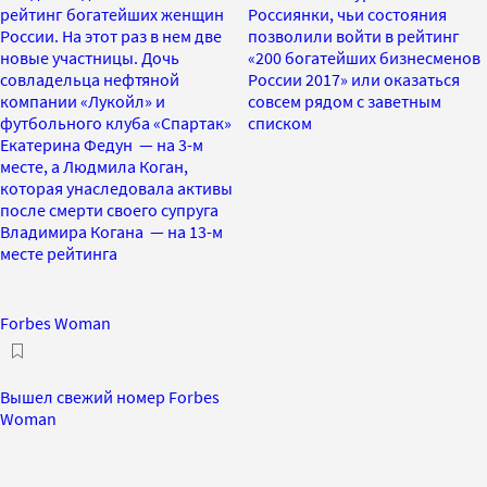
рейтинг богатейших женщин
Россиянки, чьи состояния
России. На этот раз в нем две
позволили войти в рейтинг
новые участницы. Дочь
«200 богатейших бизнесменов
совладельца нефтяной
России 2017» или оказаться
компании «Лукойл» и
совсем рядом с заветным
футбольного клуба «Спартак»
списком
Екатерина Федун — на 3-м
месте, а Людмила Коган,
которая унаследовала активы
после смерти своего супруга
Владимира Когана — на 13-м
месте рейтинга
Forbes Woman
Вышел свежий номер Forbes
Woman