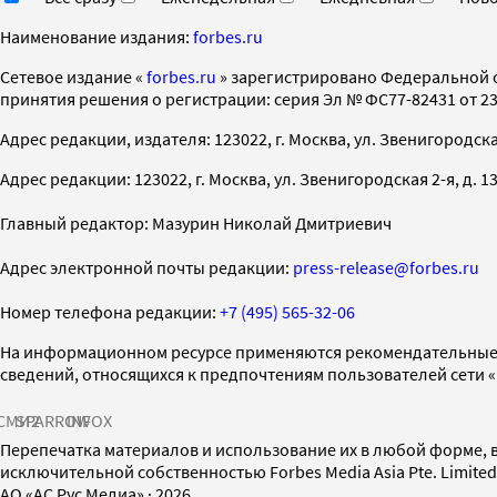
Наименование издания:
forbes.ru
Cетевое издание «
forbes.ru
» зарегистрировано Федеральной 
принятия решения о регистрации: серия Эл № ФС77-82431 от 23 
Адрес редакции, издателя: 123022, г. Москва, ул. Звенигородская 2-
Адрес редакции: 123022, г. Москва, ул. Звенигородская 2-я, д. 13, с
Главный редактор: Мазурин Николай Дмитриевич
Адрес электронной почты редакции:
press-release@forbes.ru
Номер телефона редакции:
+7 (495) 565-32-06
На информационном ресурсе применяются рекомендательные 
сведений, относящихся к предпочтениям пользователей сети 
СМИ2
SPARROW
INFOX
Перепечатка материалов и использование их в любой форме, в
исключительной собственностью Forbes Media Asia Pte. Limite
AO «АС Рус Медиа»
·
2026