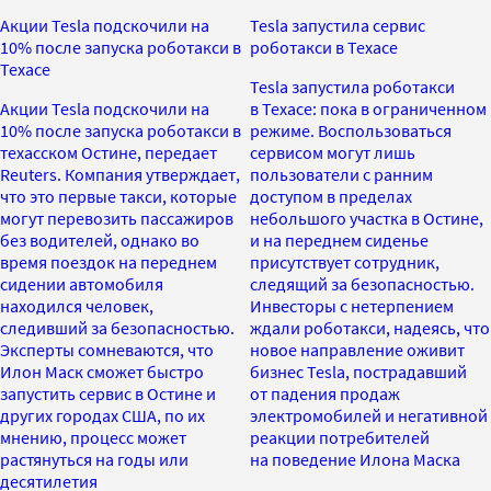
Акции Tesla подскочили на
Tesla запустила сервис
10% после запуска роботакси в
роботакси в Техасе
Техасе
Tesla запустила роботакси
Акции Tesla подскочили на
в Техасе: пока в ограниченном
10% после запуска роботакси в
режиме. Воспользоваться
техасском Остине, передает
сервисом могут лишь
Reuters. Компания утверждает,
пользователи с ранним
что это первые такси, которые
доступом в пределах
могут перевозить пассажиров
небольшого участка в Остине,
без водителей, однако во
и на переднем сиденье
время поездок на переднем
присутствует сотрудник,
сидении автомобиля
следящий за безопасностью.
находился человек,
Инвесторы с нетерпением
следивший за безопасностью.
ждали роботакси, надеясь, что
Эксперты сомневаются, что
новое направление оживит
Илон Маск сможет быстро
бизнес Tesla, пострадавший
запустить сервис в Остине и
от падения продаж
других городах США, по их
электромобилей и негативной
мнению, процесс может
реакции потребителей
растянуться на годы или
на поведение Илона Маска
десятилетия