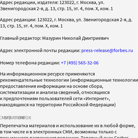
Адрес редакции, издателя: 123022, г. Москва, ул.
Звенигородская 2-я, д. 13, стр. 15, эт. 4, пом. X, ком. 1
Адрес редакции: 123022, г. Москва, ул. Звенигородская 2-я, д.
13, стр. 15, эт. 4, пом. X, ком. 1
Главный редактор: Мазурин Николай Дмитриевич
Адрес электронной почты редакции:
press-release@forbes.ru
Номер телефона редакции:
+7 (495) 565-32-06
На информационном ресурсе применяются
рекомендательные технологии (информационные технологии
предоставления информации на основе сбора,
систематизации и анализа сведений, относящихся
к предпочтениям пользователей сети «Интернет»,
находящихся на территории Российской Федерации)
СМИ2
SPARROW
INFOX
Перепечатка материалов и использование их в любой форме,
в том числе и в электронных СМИ, возможны только с
письменного разрешения редакции. Товарный знак Forbes