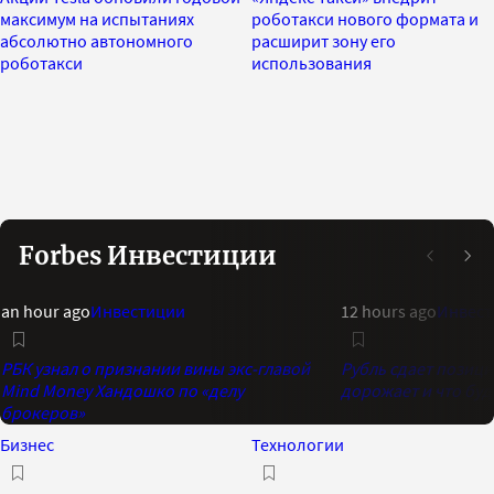
максимум на испытаниях
роботакси нового формата и
абсолютно автономного
расширит зону его
роботакси
использования
Forbes Инвестиции
an hour ago
Инвестиции
12 hours ago
Инвест
РБК узнал о признании вины экс-главой
Рубль сдает позици
Mind Money Хандошко по «делу
дорожает и что буд
брокеров»
Бизнес
Технологии