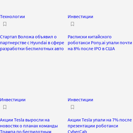
Технологии
Инвестиции
Стартап Воложа объявил о
Расписки китайского
партнерстве с Hyundai в сфере
роботакси Pony.ai упали почти
разработки беспилотных авто
на 8% после IPO в США
Инвестиции
Инвестиции
Акции Tesla выросли на
Акции Tesla упали на 7% после
новостях о планах команды
презентации роботакси
Трампа по беспилотным
CyberCab