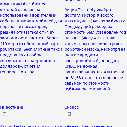
Компания Uber, бизнес
которой основан на
Акции Tesla 16 декабря
использовании водителями
достигли исторического
собственных автомобилей для
максимума в $489,88 за бумагу.
перевозки пассажиров,
Предыдущий рекорд их
решила отказаться от «гиг-
стоимости был установлен год
экономики» и вложить более
назад — $488,54 за акцию.
$10 млрд в собственный парк
Инвесторы поверили в успех
роботакси. Беспилотные такси
роботакси Маска, несмотря на
представляют собой
низкие продажи
«возможность на триллион
электромобилей, передает
долларов», отметил
CNBC. Рыночная
гендиректор Uber
капитализация Tesla выросла
до $1,63 трлн, что сделало ее
седьмой по стоимости
публичной компанией
Инвестиции
Бизнес
Акции Tesla обновили годовой
«Яндекс Такси» внедрит