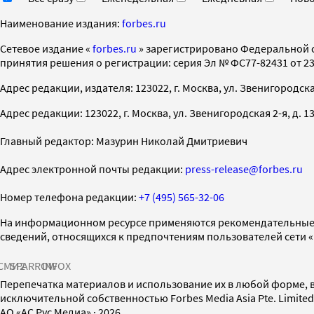
Наименование издания:
forbes.ru
Cетевое издание «
forbes.ru
» зарегистрировано Федеральной 
принятия решения о регистрации: серия Эл № ФС77-82431 от 23 
Адрес редакции, издателя: 123022, г. Москва, ул. Звенигородская 2-
Адрес редакции: 123022, г. Москва, ул. Звенигородская 2-я, д. 13, с
Главный редактор: Мазурин Николай Дмитриевич
Адрес электронной почты редакции:
press-release@forbes.ru
Номер телефона редакции:
+7 (495) 565-32-06
На информационном ресурсе применяются рекомендательные 
сведений, относящихся к предпочтениям пользователей сети 
СМИ2
SPARROW
INFOX
Перепечатка материалов и использование их в любой форме, в
исключительной собственностью Forbes Media Asia Pte. Limite
AO «АС Рус Медиа»
·
2026