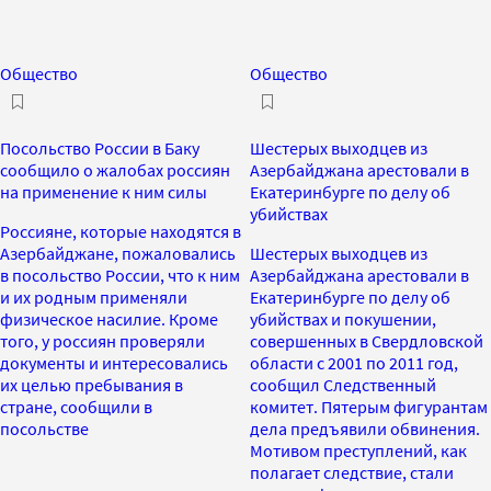
Общество
Общество
Посольство России в Баку
Шестерых выходцев из
сообщило о жалобах россиян
Азербайджана арестовали в
на применение к ним силы
Екатеринбурге по делу об
убийствах
Россияне, которые находятся в
Азербайджане, пожаловались
Шестерых выходцев из
в посольство России, что к ним
Азербайджана арестовали в
и их родным применяли
Екатеринбурге по делу об
физическое насилие. Кроме
убийствах и покушении,
того, у россиян проверяли
совершенных в Свердловской
документы и интересовались
области с 2001 по 2011 год,
их целью пребывания в
сообщил Следственный
стране, сообщили в
комитет. Пятерым фигурантам
посольстве
дела предъявили обвинения.
Мотивом преступлений, как
полагает следствие, стали