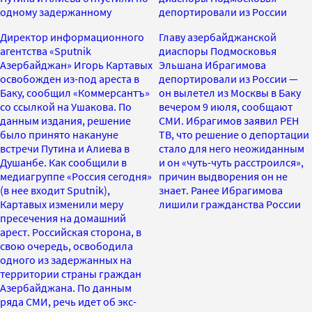
одному задержанному
депортировали из России
Директор информационного
Главу азербайджанской
агентства «Sputnik
диаспоры Подмосковья
Азербайджан» Игорь Картавых
Эльшана Ибрагимова
освобожден из-под ареста в
депортировали из России —
Баку, сообщил «Коммерсантъ»
он вылетел из Москвы в Баку
со ссылкой на Ушакова. По
вечером 9 июля, сообщают
данным издания, решение
СМИ. Ибрагимов заявил РЕН
было принято накануне
ТВ, что решение о депортации
встречи Путина и Алиева в
стало для него неожиданным
Душанбе. Как сообщили в
и он «чуть-чуть расстроился»,
медиагруппе «Россия сегодня»
причин выдворения он не
(в нее входит Sputnik),
знает. Ранее Ибрагимова
Картавых изменили меру
лишили гражданства России
пресечения на домашний
арест. Российская сторона, в
свою очередь, освободила
одного из задержанных на
территории страны граждан
Азербайджана. По данным
ряда СМИ, речь идет об экс-