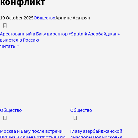
конфликт
19 October 2025
Общество
Арпине Асатрян
Арестованный в Баку директор «Sputnik Азербайджан»
вылетел в Россию
Читать
Общество
Общество
Москва и Баку после встречи
Главу азербайджанской
Путина и Алиева отпустили по
диаспоры Подмосковья