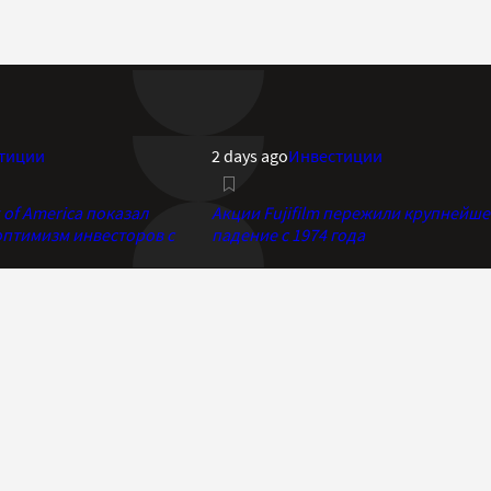
тиции
2 days ago
Инвестиции
of America показал
Акции Fujifilm пережили крупнейше
птимизм инвесторов с
падение с 1974 года