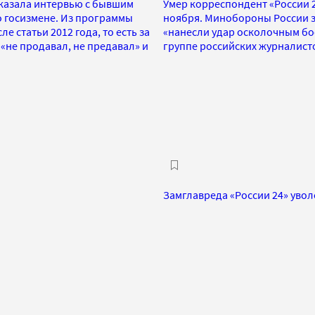
оказала интервью с бывшим
Умер корреспондент «России 
 о госизмене. Из программы
ноября. Минобороны России з
е статьи 2012 года, то есть за
«нанесли удар осколочным бо
 «не продавал, не предавал» и
группе российских журналист
Замглавреда «России 24» уво