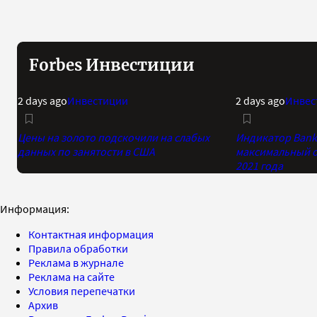
Forbes Инвестиции
2 days ago
Инвестиции
2 days ago
Инвес
Цены на золото подскочили на слабых
Индикатор Bank 
данных по занятости в США
максимальный о
2021 года
Информация:
Контактная информация
Правила обработки
Реклама в журнале
Реклама на сайте
Условия перепечатки
Архив