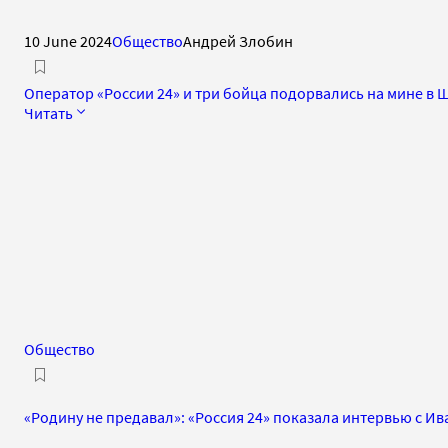
10 June 2024
Общество
Андрей Злобин
Оператор «России 24» и три бойца подорвались на мине в
Читать
Общество
«Родину не предавал»: «Россия 24» показала интервью с 