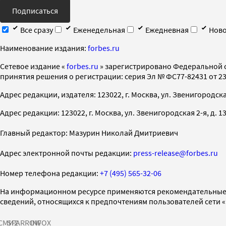
Подписаться
Все сразу
Еженедельная
Ежедневная
Ново
Наименование издания:
forbes.ru
Cетевое издание «
forbes.ru
» зарегистрировано Федеральной 
принятия решения о регистрации: серия Эл № ФС77-82431 от 23 
Адрес редакции, издателя: 123022, г. Москва, ул. Звенигородская 2-
Адрес редакции: 123022, г. Москва, ул. Звенигородская 2-я, д. 13, с
Главный редактор: Мазурин Николай Дмитриевич
Адрес электронной почты редакции:
press-release@forbes.ru
Номер телефона редакции:
+7 (495) 565-32-06
На информационном ресурсе применяются рекомендательные 
сведений, относящихся к предпочтениям пользователей сети 
СМИ2
SPARROW
INFOX