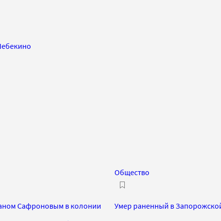
 Шебекино
Общество
Иваном Сафроновым в колонии
Умер раненный в Запорожской