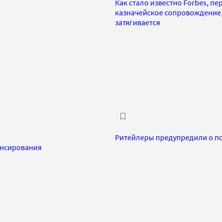
Как стало известно Forbes, пе
казначейское сопровождение,
затягивается
Ритейлеры предупредили о по
ансирования