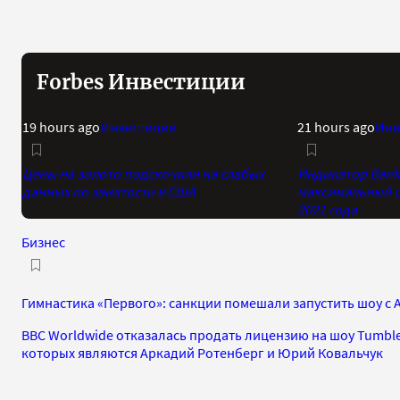
Forbes Инвестиции
19 hours ago
Инвестиции
21 hours ago
Инв
Цены на золото подскочили на слабых
Индикатор Bank 
данных по занятости в США
максимальный о
2021 года
Бизнес
Гимнастика «Первого»: санкции помешали запустить шоу с
BBC Worldwide отказалась продать лицензию на шоу Tumbl
которых являются Аркадий Ротенберг и Юрий Ковальчук