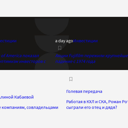
естиции
a day ago
Инвестиции
of America показал
Акции Fujifilm пережили крупнейше
птимизм инвесторов с
падение с 1974 года
Голевая передача
 Алиной Кабаевой
Работая в КХЛ и СКА, Роман Р
e компаниям, совладельцами
сыграли его отец и дядя?