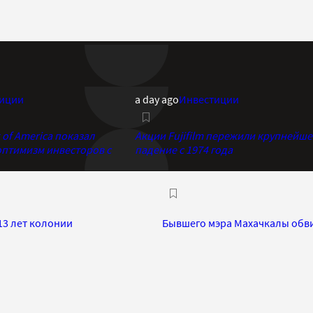
иции
a day ago
Инвестиции
of America показал
Акции Fujifilm пережили крупнейше
птимизм инвесторов с
падение с 1974 года
13 лет колонии
Бывшего мэра Махачкалы обви