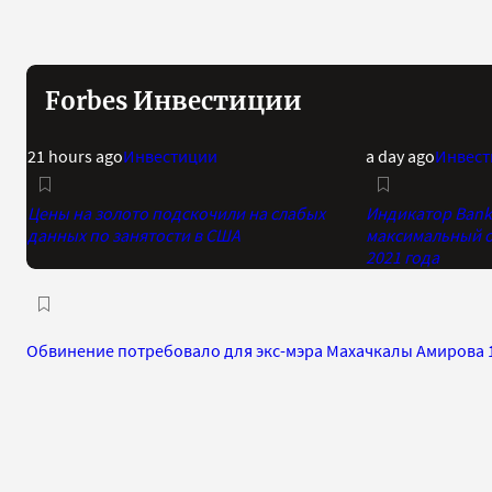
Forbes Инвестиции
21 hours ago
Инвестиции
a day ago
Инвест
Цены на золото подскочили на слабых
Индикатор Bank 
данных по занятости в США
максимальный о
2021 года
Обвинение потребовало для экс-мэра Махачкалы Амирова 