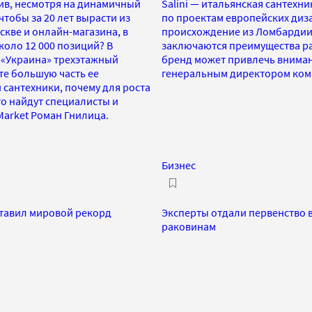
ив, несмотря на динамичный
Salini — итальянская сантехн
чтобы за 20 лет вырасти из
по проектам европейских диза
скве и онлайн-магазина, в
происхождение из Ломбардии,
коло 12 000 позиций? В
заключаются преимущества раб
це «Украина» трехэтажный
бренд может привлечь вниман
те большую часть ее
генеральным директором комп
 сантехники, почему для роста
то найдут специалисты и
Market Роман Гнилица.
Бизнес
ставил мировой рекорд
Эксперты отдали первенство в
раковинам