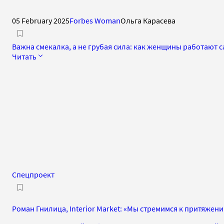
05 February 2025
Forbes Woman
Ольга Карасева
Важна смекалка, а не грубая сила: как женщины работают 
Читать
Спецпроект
Роман Гнилица, Interior Market: «Мы стремимся к притяже