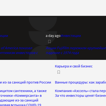
иции
a day ago
Инвестиции
of America показал
Акции Fujifilm пережили крупнейше
птимизм инвесторов с
падение с 1974 года
Карьера и свой бизнес
 из-за санкций против России
Ванные процедуры: как зараб
фицитом сантехники, а также
Компания «Аэссель» стала пе
точники «Коммерсанта» в
За что инвесторы ценят бизне
падающие из-за санкций
 новая вспышка COVID-19