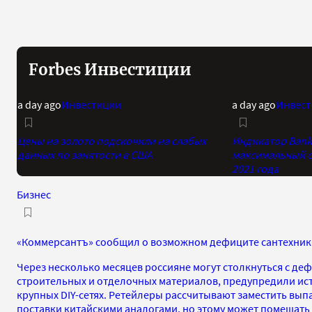
Forbes Инвестиции
a day ago
Инвестиции
a day ago
Инвест
Цены на золото подскочили на слабых
Индикатор Bank 
данных по занятости в США
максимальный о
2021 года
Бизнес
«Коммерсантъ» сообщил о возможном дефиците сантехники
Через несколько месяцев россияне могут столкнуться с де
строительных и отделочных материалов, предупредили ис
крупных DIY-сетях. Ретейлеры рассчитывают заместить вы
поставки китайскими аналогами, но этому может помешать