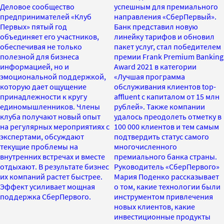
Деловое сообщество
успешным для премиального
предпринимателей «Клуб
направления «СберПервый».
Первых» пятый год
Банк представил новую
объединяет его участников,
линейку тарифов и обновил
обеспечивая не только
пакет услуг, стал победителем
полезной для бизнеса
премии Frank Premium Banking
информацией, но и
Award 2021 в категории
эмоциональной поддержкой,
«Лучшая программа
которую дает ощущение
обслуживания клиентов top-
принадлежности к кругу
affluent c капиталом от 15 млн
единомышленников. Члены
рублей». Также компании
клуба получают новый опыт
удалось преодолеть отметку в
на регулярных мероприятиях с
100 000 клиентов и тем самым
экспертами, обсуждают
подтвердить статус самого
текущие проблемы на
многочисленного
внутренних встречах и вместе
премиального банка страны.
отдыхают. В результате бизнес
Руководитель «СберПервого»
их компаний растет быстрее.
Мария Поденко рассказывает
Эффект усиливает мощная
о том, какие технологии были
поддержка СберПервого.
инструментом привлечения
новых клиентов, какие
инвестиционные продукты