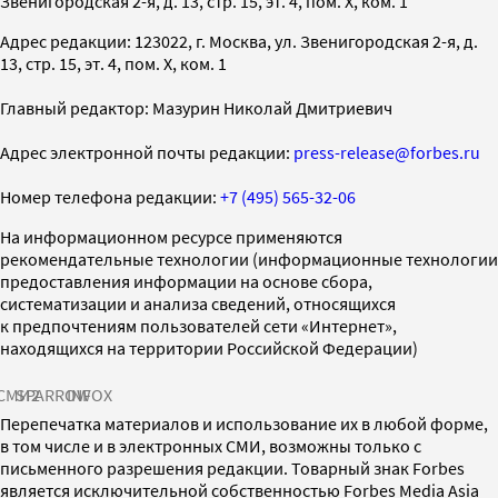
Звенигородская 2-я, д. 13, стр. 15, эт. 4, пом. X, ком. 1
Адрес редакции: 123022, г. Москва, ул. Звенигородская 2-я, д.
13, стр. 15, эт. 4, пом. X, ком. 1
Главный редактор: Мазурин Николай Дмитриевич
Адрес электронной почты редакции:
press-release@forbes.ru
Номер телефона редакции:
+7 (495) 565-32-06
На информационном ресурсе применяются
рекомендательные технологии (информационные технологии
предоставления информации на основе сбора,
систематизации и анализа сведений, относящихся
к предпочтениям пользователей сети «Интернет»,
находящихся на территории Российской Федерации)
СМИ2
SPARROW
INFOX
Перепечатка материалов и использование их в любой форме,
в том числе и в электронных СМИ, возможны только с
письменного разрешения редакции. Товарный знак Forbes
является исключительной собственностью Forbes Media Asia