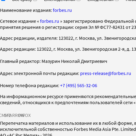
Наименование издания:
forbes.ru
Cетевое издание «
forbes.ru
» зарегистрировано Федеральной 
принятия решения о регистрации: серия Эл № ФС77-82431 от 23 
Адрес редакции, издателя: 123022, г. Москва, ул. Звенигородская 2-
Адрес редакции: 123022, г. Москва, ул. Звенигородская 2-я, д. 13, с
Главный редактор: Мазурин Николай Дмитриевич
Адрес электронной почты редакции:
press-release@forbes.ru
Номер телефона редакции:
+7 (495) 565-32-06
На информационном ресурсе применяются рекомендательные 
сведений, относящихся к предпочтениям пользователей сети 
СМИ2
SPARROW
INFOX
Перепечатка материалов и использование их в любой форме, в
исключительной собственностью Forbes Media Asia Pte. Limite
AO «АС Рус Медиа»
·
2026