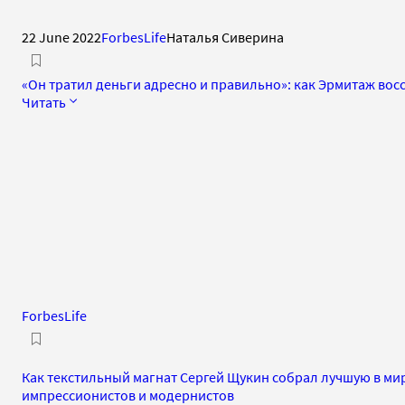
22 June 2022
ForbesLife
Наталья Сиверина
«Он тратил деньги адресно и правильно»: как Эрмитаж во
Читать
ForbesLife
Как текстильный магнат Сергей Щукин собрал лучшую в м
импрессионистов и модернистов