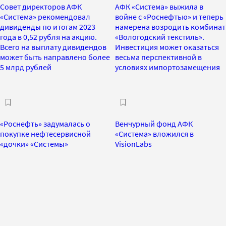
Совет директоров АФК
АФК «Система» выжила в
«Система» рекомендовал
войне с «Роснефтью» и теперь
дивиденды по итогам 2023
намерена возродить комбинат
года в 0,52 рубля на акцию.
«Вологодский текстиль».
Всего на выплату дивидендов
Инвестиция может оказаться
может быть направлено более
весьма перспективной в
5 млрд рублей
условиях импортозамещения
«Роснефть» задумалась о
Венчурный фонд АФК
покупке нефтесервисной
«Система» вложился в
«дочки» «Системы»
VisionLabs