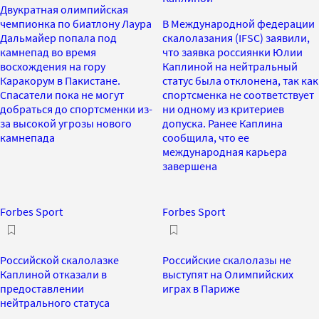
Двукратная олимпийская
чемпионка по биатлону Лаура
В Международной федерации
Дальмайер попала под
скалолазания (IFSC) заявили,
камнепад во время
что заявка россиянки Юлии
восхождения на гору
Каплиной на нейтральный
Каракорум в Пакистане.
статус была отклонена, так как
Спасатели пока не могут
спортсменка не соответствует
добраться до спортсменки из-
ни одному из критериев
за высокой угрозы нового
допуска. Ранее Каплина
камнепада
сообщила, что ее
международная карьера
завершена
Forbes Sport
Forbes Sport
Российской скалолазке
Российские скалолазы не
Каплиной отказали в
выступят на Олимпийских
предоставлении
играх в Париже
нейтрального статуса