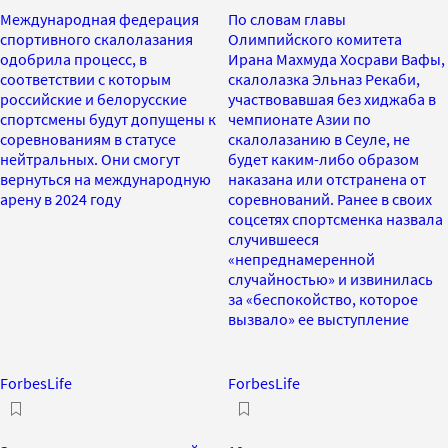
Международная федерация
По словам главы
спортивного скалолазания
Олимпийского комитета
одобрила процесс, в
Ирана Махмуда Хосрави Вафы,
соответствии с которым
скалолазка Эльназ Рекаби,
российские и белорусские
участвовавшая без хиджаба в
спортсмены будут допущены к
чемпионате Азии по
соревнованиям в статусе
скалолазанию в Сеуле, не
нейтральных. Они смогут
будет каким-либо образом
вернуться на международную
наказана или отстранена от
арену в 2024 году
соревнований. Ранее в своих
соцсетях спортсменка назвала
случившееся
«непреднамеренной
случайностью» и извинилась
за «беспокойство, которое
вызвало» ее выступление
ForbesLife
ForbesLife