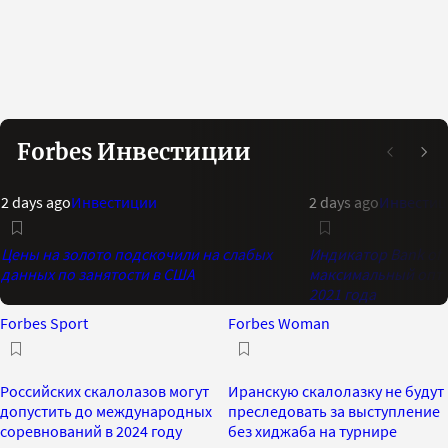
Forbes Инвестиции
2 days ago
Инвестиции
2 days ago
Инвестиц
Цены на золото подскочили на слабых
Индикатор Bank of 
данных по занятости в США
максимальный опти
2021 года
Forbes Sport
Forbes Woman
Российских скалолазов могут
Иранскую скалолазку не будут
допустить до международных
преследовать за выступление
соревнований в 2024 году
без хиджаба на турнире