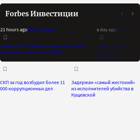
Forbes Инвестиции
21 hours ago
Инвестиции
a day ago
Инвестиц
Цены на золото подскочили на слабых
Индикатор Bank of 
данных по занятости в США
максимальный опти
2021 года
СКП за год возбудил более 11
Задержан «самый жестокий»
000 коррупционных дел
из исполнителей убийства в
Кущевской