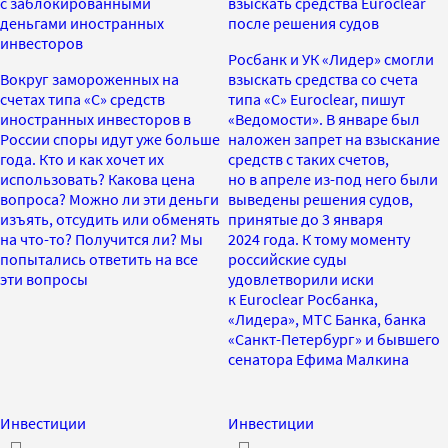
с заблокированными
взыскать средства Euroclear
деньгами иностранных
после решения судов
инвесторов
Росбанк и УК «Лидер» смогли
Вокруг замороженных на
взыскать средства со счета
счетах типа «С» средств
типа «С» Euroclear, пишут
иностранных инвесторов в
«Ведомости». В январе был
России споры идут уже больше
наложен запрет на взыскание
года. Кто и как хочет их
средств с таких счетов,
использовать? Какова цена
но в апреле из-под него были
вопроса? Можно ли эти деньги
выведены решения судов,
изъять, отсудить или обменять
принятые до 3 января
на что-то? Получится ли? Мы
2024 года. К тому моменту
попытались ответить на все
российские суды
эти вопросы
удовлетворили иски
к Euroclear Росбанка,
«Лидера», МТС Банка, банка
«Санкт-Петербург» и бывшего
сенатора Ефима Малкина
Инвестиции
Инвестиции