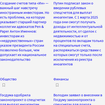
Создание счетов типа «Ин» —
Путин подписал закон о
важный шаг навстречу
введении рублевых
иностранным инвесторам. Но
спецсчетов для выплат
есть проблема, на которую
иноагентам. С 1 марта 2025
указывает старший партнер
года они смогут получать
коллегии адвокатов Pen &
доходы от интеллектуальной
Paper Антон Именнов:
деятельности, от сделок с
инвесторам из
недвижимостью и от
«недружественных» стран
процентов по вкладам только
указом президента России
на специальные счета,
позволено больше, чем
распоряжаться средствами с
допускает их национальное
которых смогут только после
законодательство
исключения из реестра
иноагентов
Общество
Финансы
Госдума одобрила
Володин заявил о внесении в
законопроект о спецсчетах
Госдуму законопроекта о
для выплат иноагентам
спецсчетах для дохода