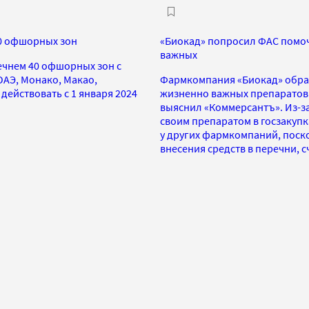
0 офшорных зон
«Биокад» попросил ФАС помоч
важных
чнем 40 офшорных зон с
ОАЭ, Монако, Макао,
Фармкомпания «Биокад» обрат
действовать с 1 января 2024
жизненно важных препаратов 
выяснил «Коммерсантъ». Из-за
своим препаратом в госзакупк
у других фармкомпаний, поск
внесения средств в перечни, 