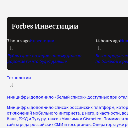
Forbes Инвестиции
7 hours ago
Инвестиции
14 hours ago
Инв
Рубль сдает позиции: почему доллар
Безос продал а
дорожает и что будет дальше
по близкой к р
Технологии
Минцифры дополнило «белый список» доступных при откл
Минцифры дополнило список российских платформ, котор
отключений мобильного интернета. В него, в частности, во
банк, РЖД и Туту.ру, такси «Максим» и Gismeteo. Помимо эт
сайты ряда российских СМИ и госорганов. Операторы уже