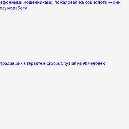
елефонными мошенниками, пожаловались социологи — они
озу их работу
адавших в теракте в Crocus City Hall из 99 человек