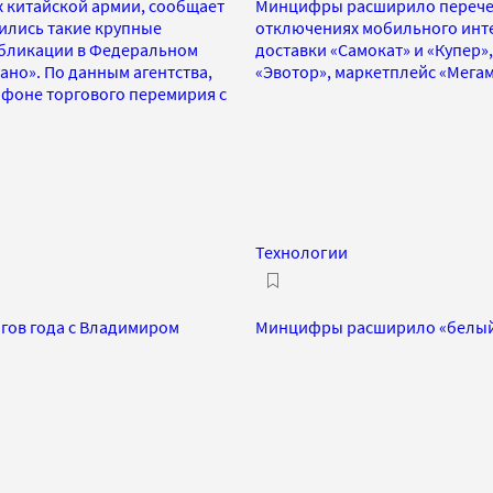
 китайской армии, сообщает
Минцифры расширило перече
вились такие крупные
отключениях мобильного инте
публикации в Федеральном
доставки «Самокат» и «Купер»
но». По данным агентства,
«Эвотор», маркетплейс «Мега
 фоне торгового перемирия с
Технологии
гов года с Владимиром
Минцифры расширило «белый 