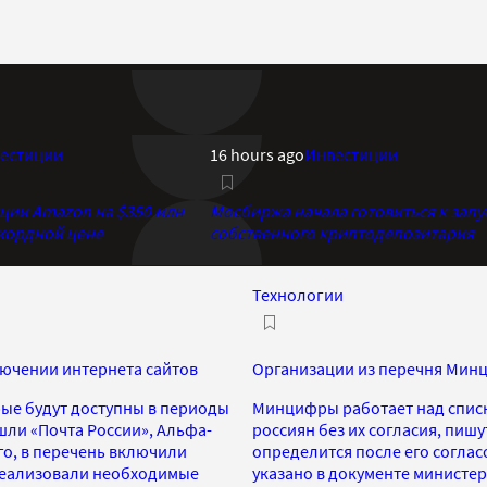
естиции
16 hours ago
Инвестиции
кции Amazon на $350 млн
Мосбиржа начала готовиться к запу
екордной цене
собственного криптодепозитария
Технологии
ючении интернета сайтов
Организации из перечня Минц
ые будут доступны в периоды
Минцифры работает над списк
шли «Почта России», Альфа-
россиян без их согласия, пиш
ого, в перечень включили
определится после его согла
 реализовали необходимые
указано в документе министерс