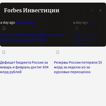
Forbes Инвестиции
a day ago
Инвестиции
a day ago
Инвестиц
Цены на золото подскочили на слабых
Индикатор Bank of 
данных по занятости в США
максимальный опти
2021 года
Дефицит бюджета России за
Резервы России потеряли $5
январь и февраль достиг 834
млрд за неделю из-за
млрд рублей
курсовых переоценок