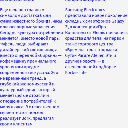
Еще недавно главным
Samsung Electronics
символом достатка были
представила новое поколение
сумка известного бренда, часы
складных смартфонов Galaxy
или ювелирные украшения.
Z, в коллекции «Про-
Сегодня культура потребления
Коллаген» от Elemis появились
меняется. Вместо новой пары
средства для тела, на первом
туфель люди выбирают
этаже торгового центра
дизайнерский светильник, а
«Времена года» открылся
вместо очередной «биркин» —
бутик Parure Atelier. Эти и
кофемашину премиального
другие новости — в
уровня или предмет
еженедельной подборке
современного искусства. Это
Forbes Life
не временный тренд, а
глубокий экономический и
культурный сдвиг, который
меняет целые отрасли и
отношение потребителей к
миру люкса. В отечественном
сегменте этот подход
реализует Bork, предлагая
своим клиентам