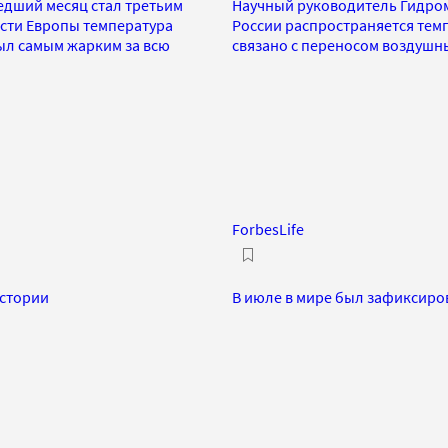
едший месяц стал третьим
Научный руководитель Гидром
сти Европы температура
России распространяется темп
ыл самым жарким за всю
связано с переносом воздушн
ForbesLife
истории
В июле в мире был зафиксиро