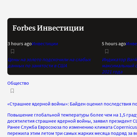
Forbes Инвестиции
3 hours ago
Инвестиции
5 hours ago
Инве
Цены на золото подскочили на слабых
Индикатор Bank 
данных по занятости в США
максимальный о
2021 года
Общество
«Страшнее ядерной войны»: Байден оценил последствия по
Повышение глобальной температуры более чем на 1,5 град
десятилетия страшнее ядерной войны, заявил президент 
Ранее Служба Евросоюза по изменению климата Copernicus
пережила этим летом три самых жарких месяца подряд за