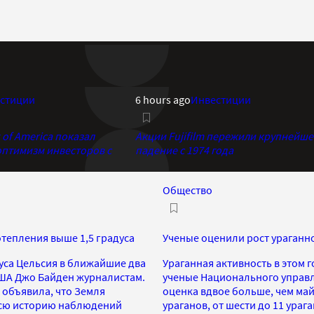
стиции
6 hours ago
Инвестиции
of America показал
Акции Fujifilm пережили крупнейше
птимизм инвесторов с
падение с 1974 года
Общество
тепления выше 1,5 градуса
Ученые оценили рост ураганн
уса Цельсия в ближайшие два
Ураганная активность в этом 
США Джо Байден журналистам.
ученые Национального управл
 объявила, что Земля
оценка вдвое больше, чем май
 всю историю наблюдений
ураганов, от шести до 11 ураг