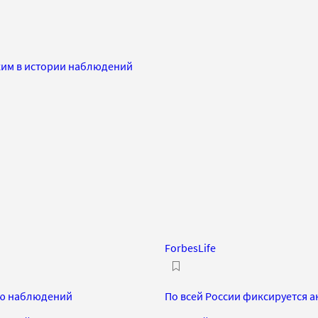
ким в истории наблюдений
ForbesLife
ию наблюдений
По всей России фиксируется 