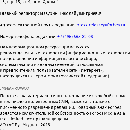
13, стр. 15, эт. 4, пом. X, ком. 1
Главный редактор: Мазурин Николай Дмитриевич
Адрес электронной почты редакции:
press-release@forbes.ru
Номер телефона редакции:
+7 (495) 565-32-06
На информационном ресурсе применяются
рекомендательные технологии (информационные технологии
предоставления информации на основе сбора,
систематизации и анализа сведений, относящихся
к предпочтениям пользователей сети «Интернет»,
находящихся на территории Российской Федерации)
СМИ2
SPARROW
INFOX
Перепечатка материалов и использование их в любой форме,
в том числе и в электронных СМИ, возможны только с
письменного разрешения редакции. Товарный знак Forbes
является исключительной собственностью Forbes Media Asia
Pte. Limited. Все права защищены.
AO «АС Рус Медиа»
·
2026