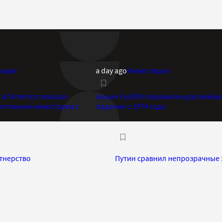
иции
a day ago
Инвестиции
of America показал
Акции Fujifilm пережили крупнейше
птимизм инвесторов с
падение с 1974 года
тнерство
Путин сравнил непрозрачные 