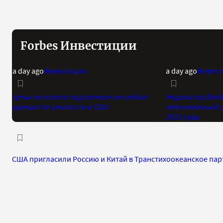
Forbes Инвестиции
a day ago
Инвестиции
a day ago
Инвест
Цены на золото подскочили на слабых
Индикатор Bank 
данных по занятости в США
максимальный о
2021 года
США пригласили Россию и Китай в Транстихоокеанское пар