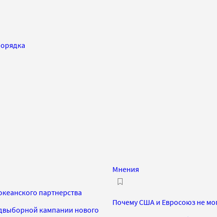
порядка
Мнения
океанского партнерства
Почему США и Евросоюз не мо
едвыборной кампании нового