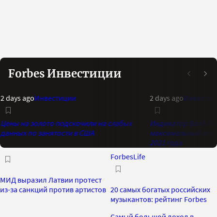
Forbes Инвестиции
2 days ago
Инвестиции
2 days ago
Инвестиц
Цены на золото подскочили на слабых
Индикатор Bank of 
данных по занятости в США
максимальный опти
2021 года
ForbesLife
МИД выразил Латвии протест
из-за санкций против артистов
20 самых богатых российских
музыкантов: рейтинг Forbes
Самый большой доход в