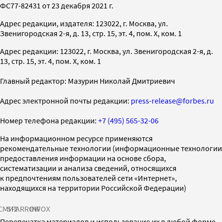
ФС77-82431 от 23 декабря 2021 г.
Адрес редакции, издателя: 123022, г. Москва, ул.
Звенигородская 2-я, д. 13, стр. 15, эт. 4, пом. X, ком. 1
Адрес редакции: 123022, г. Москва, ул. Звенигородская 2-я, д.
13, стр. 15, эт. 4, пом. X, ком. 1
Главный редактор: Мазурин Николай Дмитриевич
Адрес электронной почты редакции:
press-release@forbes.ru
Номер телефона редакции:
+7 (495) 565-32-06
На информационном ресурсе применяются
рекомендательные технологии (информационные технологии
предоставления информации на основе сбора,
систематизации и анализа сведений, относящихся
к предпочтениям пользователей сети «Интернет»,
находящихся на территории Российской Федерации)
СМИ2
SPARROW
INFOX
Перепечатка материалов и использование их в любой форме,