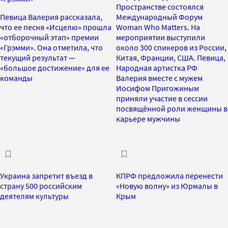
Пространстве состоялся
Певица Валерия рассказала,
Международный Форум
что ее песня «Исцелю» прошла
Woman Who Matters. На
«отборочный этап» премии
мероприятии выступили
«Грэмми». Она отметила, что
около 300 спикеров из России,
текущий результат —
Китая, Франции, США. Певица,
«большое достижение» для ее
Народная артистка РФ
команды
Валерия вместе с мужем
Иосифом Пригожиным
приняли участие в сессии
посвящённой роли женщины в
карьере мужчины
Украина запретит въезд в
КПРФ предложила перенести
страну 500 российским
«Новую волну» из Юрмалы в
деятелям культуры
Крым