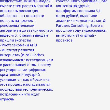
воздействие на жизнь людей.
собственного оригинального
Вместе с тем растет масштаб и
контента на другие
опасность рисков для
платформы составила 5,1
общества — от опасности
млрд рублей, выяснили
попасть на крючок к
аналитики компании J’son &
рекомендательным
Partners Consulting. Всего в
алгоритмам до зависимости от
прошлом году видеосервисы
видеоигр. К таким выводам
выпустили 89 originals-
пришли эксперты
проектов
«Ростелекома» и АНО
«Институт развития
интернета» (ИРИ). Forbes
ознакомился с исследованием
и рассказывает о том, почему
регулирование цифровых
креативных индустрий
усиливается, как в России на
этот процесс накладываются
последствия геополитических
потрясений и что ждет
отрасль