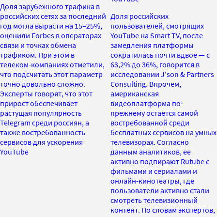
Доля зарубежного трафика в
российских сетях за последний
Доля российских
год могла вырасти на 15–25%,
пользователей, смотрящих
оценили Forbes в операторах
YouTube на Smart TV, после
связи и точках обмена
замедления платформы
трафиком. При этом в
сократилась почти вдвое — с
телеком-компаниях отметили,
63,2% до 36%, говорится в
что подсчитать этот параметр
исследовании J'son & Partners
точно довольно сложно.
Consulting. Впрочем,
Эксперты говорят, что этот
американская
прирост обеспечивает
видеоплатформа по-
растущая популярность
прежнему остается самой
Telegram среди россиян, а
востребованной среди
также востребованность
бесплатных сервисов на умных
сервисов для ускорения
телевизорах. Согласно
YouTube
данным аналитиков, ее
активно подпирают Rutube с
фильмами и сериалами и
онлайн-кинотеатры, где
пользователи активно стали
смотреть телевизионный
контент. По словам экспертов,