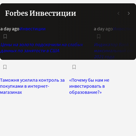
Forbes Инвестиции
a day ago
Инвестиции
a day ago
Инвестиц
Цены на золото подскочили на слабых
Индикатор Bank of 
данных по занятости в США
максимальный опти
2021 года
Таможня усилила контроль за
«Почему бы нам не
покупками в интернет-
инвестировать в
магазинах
образование?»