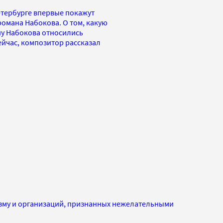
Петербурге впервые покажут
омана Набокова. О том, какую
ану Набокова относились
сейчас, композитор рассказал
изму и организаций, признанных нежелательными