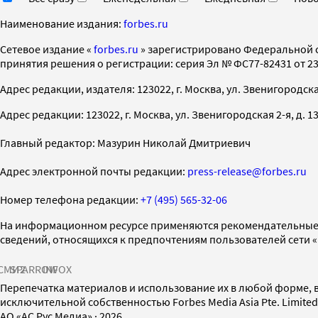
Наименование издания:
forbes.ru
Cетевое издание «
forbes.ru
» зарегистрировано Федеральной 
принятия решения о регистрации: серия Эл № ФС77-82431 от 23 
Адрес редакции, издателя: 123022, г. Москва, ул. Звенигородская 2-
Адрес редакции: 123022, г. Москва, ул. Звенигородская 2-я, д. 13, с
Главный редактор: Мазурин Николай Дмитриевич
Адрес электронной почты редакции:
press-release@forbes.ru
Номер телефона редакции:
+7 (495) 565-32-06
На информационном ресурсе применяются рекомендательные 
сведений, относящихся к предпочтениям пользователей сети 
СМИ2
SPARROW
INFOX
Перепечатка материалов и использование их в любой форме, в
исключительной собственностью Forbes Media Asia Pte. Limite
AO «АС Рус Медиа»
·
2026