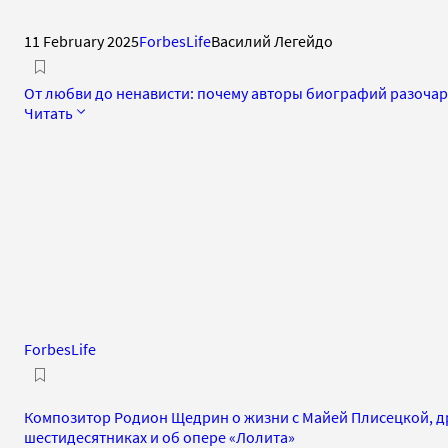
11 February 2025
ForbesLife
Василий Легейдо
От любви до ненависти: почему авторы биографий разочар
Читать
ForbesLife
Композитор Родион Щедрин о жизни с Майей Плисецкой, др
шестидесятниках и об опере «Лолита»