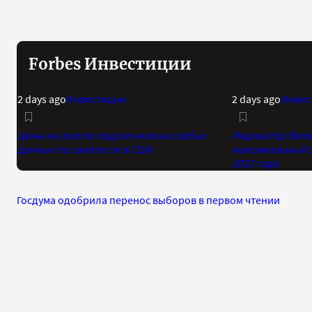
Forbes Инвестиции
2 days ago
Инвестиции
2 days ago
Инвес
Цены на золото подскочили на слабых
Индикатор Bank 
данных по занятости в США
максимальный о
2021 года
Госдума одобрила перенос выборов в первом чтении