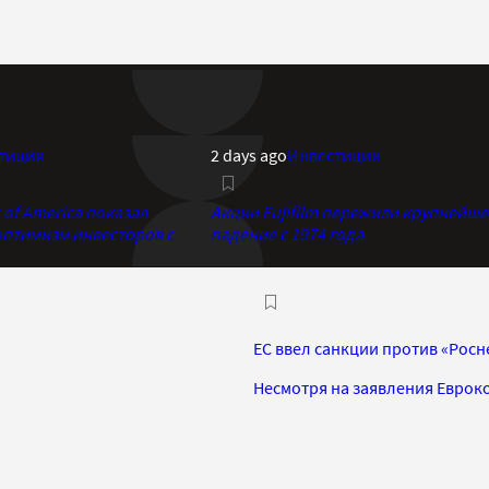
тиции
2 days ago
Инвестиции
of America показал
Акции Fujifilm пережили крупнейше
птимизм инвесторов с
падение с 1974 года
ЕС ввел санкции против «Росн
Несмотря на заявления Евроко