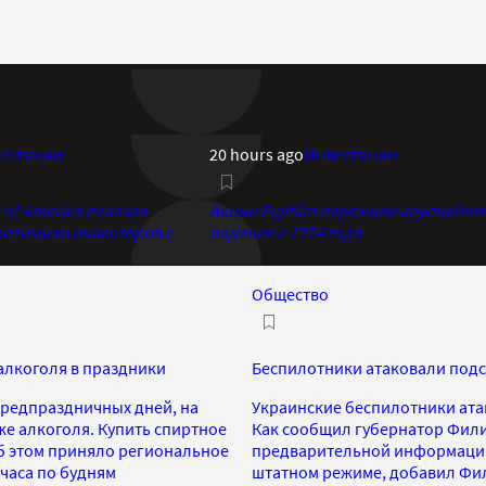
естиции
20 hours ago
Инвестиции
of America показал
Акции Fujifilm пережили крупнейше
птимизм инвесторов с
падение с 1974 года
Общество
алкоголя в праздники
Беспилотники атаковали подс
предпраздничных дней, на
Украинские беспилотники ата
же алкоголя. Купить спиртное
Как сообщил губернатор Фили
 об этом приняло региональное
предварительной информации,
часа по будням
штатном режиме, добавил Ф