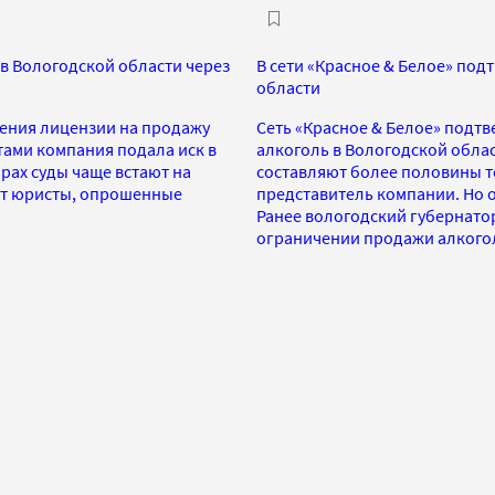
в Вологодской области через
В сети «Красное & Белое» под
области
ления лицензии на продажу
Сеть «Красное & Белое» подтв
ами компания подала иск в
алкоголь в Вологодской обла
рах суды чаще встают на
составляют более половины то
ют юристы, опрошенные
представитель компании. Но о
Ранее вологодский губернатор 
ограничении продажи алкого