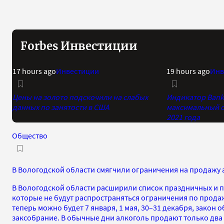
Forbes Инвестиции
17 hours ago
Инвестиции
19 hours ago
Инв
Цены на золото подскочили на слабых
Индикатор Bank 
данных по занятости в США
максимальный о
2021 года
Общество
В Вологодской области смягчили ограничения на продажу 
В Вологодской области расширили список праздничных и 
которые не будут распространяться ограничения по прода
теперь можно будет 7 января, 1 мая, 30–31 декабря, закон
заксобрание. В обычные дни алкоголь продают только два 