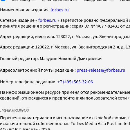
Наименование издания:
forbes.ru
Cетевое издание «
forbes.ru
» зарегистрировано Федеральной 
принятия решения о регистрации: серия Эл № ФС77-82431 от 23 
Адрес редакции, издателя: 123022, г. Москва, ул. Звенигородская 2-
Адрес редакции: 123022, г. Москва, ул. Звенигородская 2-я, д. 13, с
Главный редактор: Мазурин Николай Дмитриевич
Адрес электронной почты редакции:
press-release@forbes.ru
Номер телефона редакции:
+7 (495) 565-32-06
На информационном ресурсе применяются рекомендательные 
сведений, относящихся к предпочтениям пользователей сети 
СМИ2
SPARROW
INFOX
Перепечатка материалов и использование их в любой форме, в
исключительной собственностью Forbes Media Asia Pte. Limite
AO «АС Рус Медиа»
·
2026