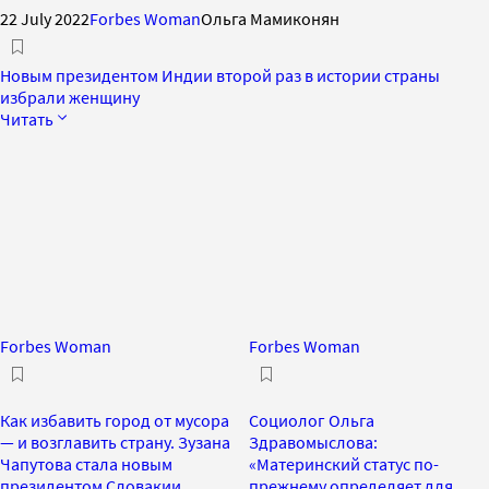
22 July 2022
Forbes Woman
Ольга Мамиконян
Новым президентом Индии второй раз в истории страны
избрали женщину
Читать
Forbes Woman
Forbes Woman
Как избавить город от мусора
Социолог Ольга
— и возглавить страну. Зузана
Здравомыслова:
Чапутова стала новым
«Материнский статус по-
президентом Словакии
прежнему определяет для