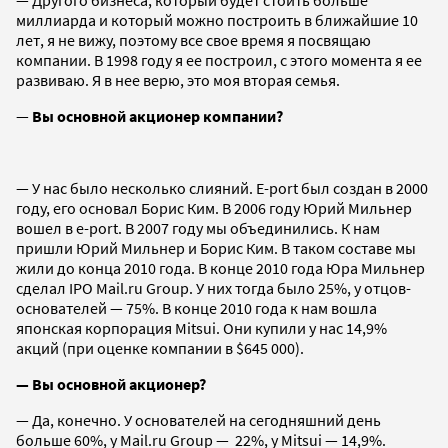
миллиарда и который можно построить в ближайшие 10
лет, я не вижу, поэтому все свое время я посвящаю
компании. В 1998 году я ее построил, с этого момента я ее
развиваю. Я в нее верю, это моя вторая семья.
—
Вы основной акционер компании?
— У нас было несколько слияний. E-port был создан в 2000
году, его основал Борис Ким. В 2006 году Юрий Мильнер
вошел в e-port. В 2007 году мы объединились. К нам
пришли Юрий Мильнер и Борис Ким. В таком составе мы
жили до конца 2010 года. В конце 2010 года Юра Мильнер
сделал IPO Mail.ru Group. У них тогда было 25%, у отцов-
основателей — 75%. В конце 2010 года к нам вошла
японская корпорация Mitsui. Они купили у нас 14,9%
акций (при оценке компании в $645 000).
— Вы основной акционер?
— Да, конечно. У основателей на сегодняшний день
больше 60%, у Mail.ru Group — 22%, у Mitsui — 14,9%.