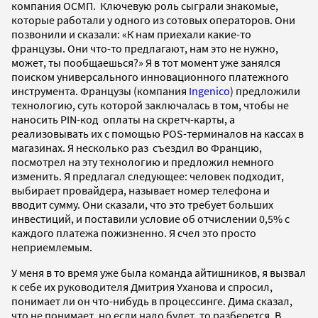
компания ОСМП. Ключевую роль сыграли знакомые,
которые работали у одного из сотовых операторов. Они
позвонили и сказали: «К нам приехали какие-то
французы. Они что-то предлагают, нам это не нужно,
может, ты пообщаешься?» Я в тот момент уже занялся
поиском универсального инновационного платежного
инструмента. Французы (компания
Ingenico
) предложили
технологию, суть которой заключалась в том, чтобы не
наносить PIN-код оплаты на скретч-карты, а
реализовывать их с помощью POS-терминалов на кассах в
магазинах. Я несколько раз съездил во Францию,
посмотрел на эту технологию и предложил немного
изменить. Я предлагал следующее: человек подходит,
выбирает провайдера, называет номер телефона и
вводит сумму. Они сказали, что это требует больших
инвестиций, и поставили условие об отчислении 0,5% с
каждого платежа пожизненно. Я счел это просто
неприемлемым.
У меня в то время уже была команда айтишников, я вызвал
к себе их руководителя Дмитрия Уханова и спросил,
понимает ли он что-нибудь в процессинге. Дима сказал,
что не понимает, но если надо будет, то разберется. В