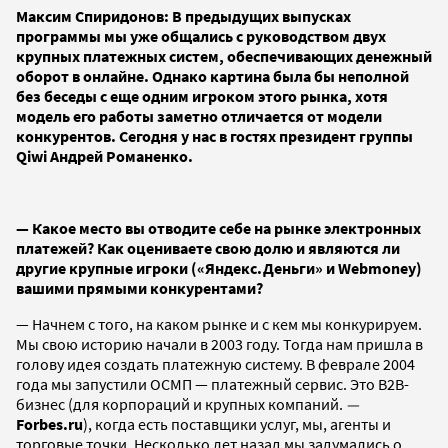
Максим Спиридонов: В предыдущих выпусках
программы мы уже общались с руководством двух
крупных платежных систем, обеспечивающих денежный
оборот в онлайне. Однако картина была бы неполной
без беседы с еще одним игроком этого рынка, хотя
модель его работы заметно отличается от модели
конкурентов. Сегодня у нас в гостях президент группы
Qiwi Андрей Романенко.
— Какое место вы отводите себе на рынке электронных
платежей? Как оцениваете свою долю и являются ли
другие крупные игроки (
«
Яндекс.Деньги
»
и
Webmoney
)
вашими прямыми конкурентами?
— Начнем с того, на каком рынке и с кем мы конкурируем.
Мы свою историю начали в 2003 году. Тогда нам пришла в
голову идея создать платежную систему. В феврале 2004
года мы запустили ОСМП — платежный сервис. Это B2B-
бизнес (для корпораций и крупных компаний.
—
Forbes.ru
), когда есть поставщики услуг, мы, агенты и
торговые точки. Несколько лет назад мы задумались о