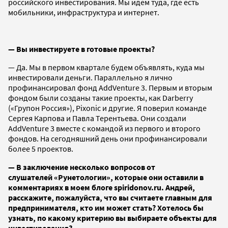
российского инвестирования. Мы идем туда, где есть
мобильники, инфраструктура и интернет.
— Вы инвестируете в готовые проекты?
— Да. Мы в первом квартале будем объявлять, куда мы
инвестировали деньги. Параллельно я лично
профинансировал фонд AddVenture 3. Первым и вторым
фондом были созданы такие проекты, как Darberry
(«Групон Россия»), Pixonic и другие. Я поверил команде
Сергея Карпова и Павла Терентьева. Они создали
AddVenture 3 вместе с командой из первого и второго
фондов. На сегодняшний день они профинансировали
более 5 проектов.
— В заключение несколько вопросов от
слушателей
«
Рунетологии
»
, которые они оставили в
комментариях в моем блоге
spiridonov
.
ru
. Андрей,
расскажите, пожалуйста, что вы считаете главным для
предпринимателя, кто им может стать? Хотелось бы
узнать, по какому критерию вы выбираете объекты для
инвестирования?