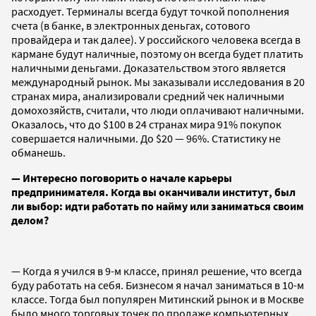
расходует. Терминалы всегда будут точкой пополнения
счета (в банке, в электронных деньгах, сотового
провайдера и так далее). У российского человека всегда в
кармане будут наличные, поэтому он всегда будет платить
наличными деньгами. Доказательством этого является
международный рынок. Мы заказывали исследования в 20
странах мира, анализировали средний чек наличными
домохозяйств, считали, что люди оплачивают наличными.
Оказалось, что до $100 в 24 странах мира 91% покупок
совершается наличными. До $20 — 96%. Статистику не
обманешь.
— Интересно поговорить о начале карьеры
предпринимателя. Когда вы оканчивали институт, был
ли выбор: идти работать по найму или заниматься своим
делом?
— Когда я учился в 9-м классе, принял решение, что всегда
буду работать на себя. Бизнесом я начал заниматься в 10-м
классе. Тогда был популярен Митинский рынок и в Москве
было много торговых точек по продаже компьютерных