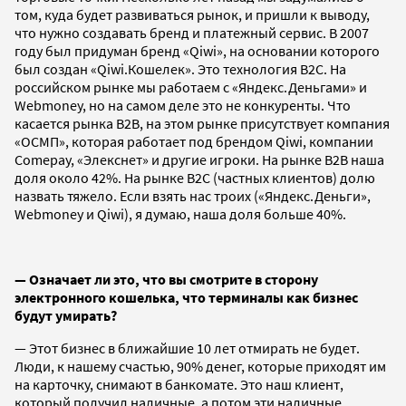
том, куда будет развиваться рынок, и пришли к выводу,
что нужно создавать бренд и платежный сервис. В 2007
году был придуман бренд «Qiwi», на основании которого
был создан «Qiwi.Кошелек». Это технология B2C. На
российском рынке мы работаем с «Яндекс.Деньгами» и
Webmoney, но на самом деле это не конкуренты. Что
касается рынка B2B, на этом рынке присутствует компания
«ОСМП», которая работает под брендом Qiwi, компании
Comepay, «Элекснет» и другие игроки. На рынке B2B наша
доля около 42%. На рынке B2C (частных клиентов) долю
назвать тяжело. Если взять нас троих («Яндекс.Деньги»,
Webmoney и Qiwi), я думаю, наша доля больше 40%.
— Означает ли это, что вы смотрите в сторону
электронного кошелька, что терминалы как бизнес
будут умирать?
— Этот бизнес в ближайшие 10 лет отмирать не будет.
Люди, к нашему счастью, 90% денег, которые приходят им
на карточку, снимают в банкомате. Это наш клиент,
который получил наличные, а потом эти наличные