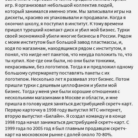
игр. Я организовал небольшой коллектив людей,
который занимался именно этим. Мы записывали игры на
дискеты, красиво их упаковывали и продавали. Когда я
окончил школу, я поступил в институт. К тому времени
пришел турецкий компакт-диск и убил мой бизнес. Турки
своей экономикой убили многие бизнесы в России. Рядом
с моим институтом был большой завод пластмассы, и,
ходя по магазинам, находящимся рядом с институтом, я
понял, что нигде нет пакетов, что некуда положить то, что
ты купил. Кое-где они были, но они были тонкими,
некрасивыми, без логотипов. Тогда я и предложил одному
большому супермаркету поставлять пакеты с их
логотипом. Несколько лет я развивал этот бизнес. Потом
пришли турки с дешевым целлофаном и убили мой
бизнес. Тогда у меня уже были хорошие отношения с
несколькими магазинами в Москве и области, и мне
пришла в голову идея заняться дистрибуцией скретч-карт.
Первую карточку в 1998 году выпустил МТС-интернет,
вторую выпустил «Билайн». Я создал команду и в конце
1998 года начал заниматься дистрибуцией скретч-карт. С
1999 года по 2005 год я был главным продавцом скретч-
карт на московском рынке с долей около 70-80%.