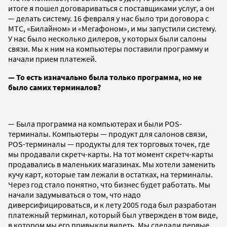
итоге я пошел договариваться с поставщиками услуг, а он
— делать систему. 16 февраля у нас было три договора с
МТС, «Билайном» и «Мегафоном», и мы запустили систему.
У нас было несколько дилеров, у которых были салоны
связи. Мы к ним на компьютеры поставили программу и
начали прием платежей.
— То есть изначально была только программа, но не
было самих терминалов?
— Была программа на компьютерах и были POS-
терминалы. Компьютеры — продукт для салонов связи,
POS-терминалы — продукты для тех торговых точек, где
мы продавали скретч-карты. На тот момент скретч-карты
продавались в маленьких магазинах. Мы хотели заменить
кучу карт, которые там лежали в остатках, на терминалы.
Через год стало понятно, что бизнес будет работать. Мы
начали задумываться о том, что надо
диверсифицироваться, и к лету 2005 года был разработан
платежный терминал, который был утвержден в том виде,
в котором мы его привыкли видеть. Мы сделали первые