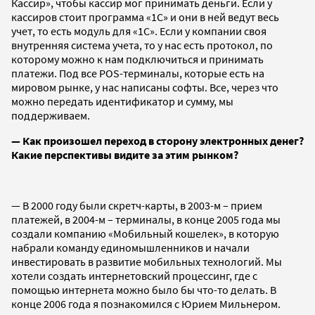
Кассир», чтобы кассир мог принимать деньги. Если у
кассиров стоит программа «1С» и они в ней ведут весь
учет, то есть модуль для «1С». Если у компании своя
внутренняя система учета, то у нас есть протокол, по
которому можно к нам подключиться и принимать
платежи. Под все POS-терминалы, которые есть на
мировом рынке, у нас написаны софты. Все, через что
можно передать идентификатор и сумму, мы
поддерживаем.
— Как произошел переход в сторону электронных денег?
Какие перспективы видите за этим рынком?
— В 2000 году были скретч-карты, в 2003-м – прием
платежей, в 2004-м – терминалы, в конце 2005 года мы
создали компанию «Мобильный кошелек», в которую
набрали команду единомышленников и начали
инвестировать в развитие мобильных технологий. Мы
хотели создать интернетовский процессинг, где с
помощью интернета можно было бы что-то делать. В
конце 2006 года я познакомился с Юрием Мильнером.