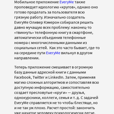
Мобильное приложение
EveryMe
также
проповедует идеологию «кругов», однако оно
готово проделать за пользователя всю
грязную работу. Изначально создатель
EveryMe
Оливер Кэмерон собирался решить
давно мучащую всех проблему: наконец-то
«твикнуть» телефонную книгу в смартфоне,
автоматически объединив телефонные
номера с многочисленными данными из
социальных сетей. Как это часто бывает, где-то
на середине пути
EveryMe
вильнул в другом
направлении.
Теперь приложение смешивает в огромную
базу данные адресной книги с данными
Facebook, Twitter и LinkedIn. Затем, применяя
магию сложных алгоритмов и сопоставляя всю
доступную информацию, самостоятельно
создает пресловутые «круги» — друзья,
однокурсники, коллеги, семья и т. д. С задачей
EveryMe справляется не то чтобы блестяще, но
и не так уж плохо. Расчет простой: закончить
уже начатое человеку психологически легче.