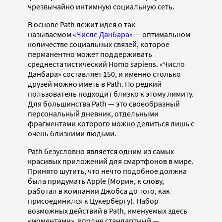
чрезвычайно интимную социальную сеть.
В основе Path лежит идея о так
называемом
«Числе Данбара»
— оптимальном
количестве социальных связей, которое
перманентно может поддерживать
среднестатистический Homo sapiens. «Число
Данбара» составляет 150, и именно столько
друзей можно иметь в Path. Но редкий
пользователь подходит близко к этому лимиту.
Для большинства Path — это своеобразный
персональный дневник, отдельными
фрагментами которого можно делиться лишь с
очень близкими людьми.
Path безусловно является одним из самых
красивых приложений для смартфонов в мире.
Принято шутить, что нечто подобное должна
была придумать Apple (Морин, к слову,
работал в компании Джобса до того, как
присоединился к Цукербергу). Набор
возможных действий в Path, именуемых здесь
«моментами», вполне стандартный —