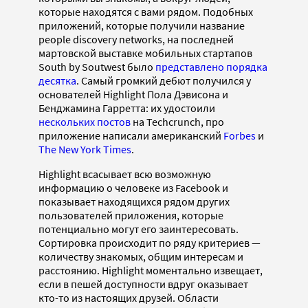
которые находятся с вами рядом. Подобных
приложений, которые получили название
people discovery networks, на последней
мартовской выставке мобильных стартапов
South by Soutwest было
представлено порядка
десятка
. Самый громкий дебют получился у
основателей Highlight Пола Дэвисона и
Бенджамина Гарретта: их удостоили
нескольких постов
на Techcrunch, про
приложение написали американский
Forbes
и
The New York Times
.
Highlight всасывает всю возможную
информацию о человеке из Facebook и
показывает находящихся рядом других
пользователей приложения, которые
потенциально могут его заинтересовать.
Сортировка происходит по ряду критериев —
количеству знакомых, общим интересам и
расстоянию. Highlight моментально извещает,
если в пешей доступности вдруг оказывает
кто-то из настоящих друзей. Области