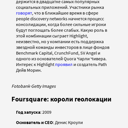
держится в двадцатке самых популярных
социальных приложений. Участники рынка
говорят
, что в ближайшее время в сфере
people discovery networks начнется процесс
консолидации, когда более сильные игроки
будут поглощать более слабых. Какую роль в
этой комбинации сыграет Highlight,
неизвестно, но у компании есть поддержка
звездной команды инвесторов в лице фондов
Benchmark Capital, CrunchFund, SV Angel и
одного из основателей Quora Чарли Чивера.
Интерес к Highlight
проявил
и создатель Path
Дейв Морин.
Fotobank
·
Getty Images
Foursquare: короли геолокации
Год запуска
: 2009
Основатель и CEO
: Денис Кроули