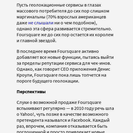
Пусть геолокационные сервисы в глазах
массового потребителя до сих пор слишком
маргинальны (70% взрослых американцев
даже
не слышали
ни о чем подобном),
однако эта сфера развивается стремительно.
Foursquare же до сих пор остается их королем
и главной звездой.
В последнее время Foursquare активно
добавляет все новые функции, пытаясь выйти
за пределы репутации сервиса для чек-инов.
Однако, как говорит CEO приложения Денис
Кроули, Foursquare пока лишь топчется на
пороге будущего геолокации.
Перспективы
Слухи о возможной продаже Foursquare
вспыхивают регулярно — в 2010 году речь шла
о Yahoo!, чуть позже в качестве возможного
претендента назывался и Facebook. Каждый
раз, впрочем, компания отказывается быть
поглощенной и просто привлекает новые