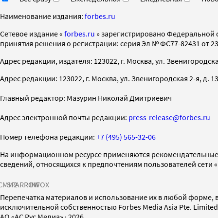
Наименование издания:
forbes.ru
Cетевое издание «
forbes.ru
» зарегистрировано Федеральной 
принятия решения о регистрации: серия Эл № ФС77-82431 от 23 
Адрес редакции, издателя: 123022, г. Москва, ул. Звенигородская 2-
Адрес редакции: 123022, г. Москва, ул. Звенигородская 2-я, д. 13, с
Главный редактор: Мазурин Николай Дмитриевич
Адрес электронной почты редакции:
press-release@forbes.ru
Номер телефона редакции:
+7 (495) 565-32-06
На информационном ресурсе применяются рекомендательные 
сведений, относящихся к предпочтениям пользователей сети 
СМИ2
SPARROW
INFOX
Перепечатка материалов и использование их в любой форме, в
исключительной собственностью Forbes Media Asia Pte. Limite
AO «АС Рус Медиа»
·
2026