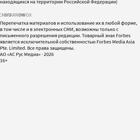
находящихся на территории Российской Федерации)
СМИ2
SPARROW
INFOX
Перепечатка материалов и использование их в любой форме,
в том числе и в электронных СМИ, возможны только с
письменного разрешения редакции. Товарный знак Forbes
является исключительной собственностью Forbes Media Asia
Pte. Limited. Все права защищены.
AO «АС Рус Медиа»
·
2026
16+