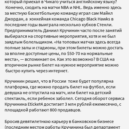
который приехал в Чикаго учиться английскому языку?
Конечно, сходить на матчи NBA и NHL. Ведь именно здесь
за местную баскетбольную команду играл сам Майкл
Джордан, а хоккейная команда Chicago Black Hawks в
последние годы выиграла несколько кубков Стенли.
Предприниматель Даниил Кручинин часто после занятий
выбирался на спортивные мероприятия, хотя и не был
заядлым болельщиком. «На топовых матчах здесь всегда
полные залы и стадионы, при этом билеты можно достать
за вполне доступные цены, по $50-70 на нормальные
места», — вспоминает он. Как это возможно? В США на
вторичном рынке билет на нужное мероприятие можно
быстро купить через интернет.
Кручинин решил, что в России тоже будет популярна
платформа, где можно продать билет на футбол, если
девушка не отпустила на матч, или билет на детский
спектакль, если ребенок заболел. Сегодня оборот сервиса
Кручинина Eticket4 достигает 3 млн рублей ежемесячно, с
площадкой работают 800 продавцов.
Бросив девятилетнюю карьеру в банковском бизнесе
(последним местом работы Кручинина был департамент