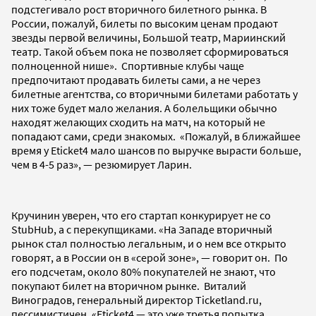
подстегивало рост вторичного билетного рынка. В
России, пожалуй, билеты по высоким ценам продают
звезды первой величины, Большой театр, Мариинский
театр. Такой объем пока не позволяет сформироваться
полноценной нише». Спортивные клубы чаще
предпочитают продавать билеты сами, а не через
билетные агентства, со вторичными билетами работать у
них тоже будет мало желания. А болельщики обычно
находят желающих сходить на матч, на который не
попадают сами, среди знакомых. «Пожалуй, в ближайшее
время у Eticket4 мало шансов по выручке вырасти больше,
чем в 4-5 раз», — резюмирует Ларин.
Кручинин уверен, что его стартап конкурирует не со
StubHub, а с перекупщиками. «На Западе вторичный
рынок стал полностью легальным, и о нем все открыто
говорят, а в России он в «серой зоне», — говорит он. По
его подсчетам, около 80% покупателей не знают, что
покупают билет на вторичном рынке.
Виталий
Виноградов, генеральный директор Ticketland.ru,
пессимистичен. «Eticket4 — это уже третья попытка