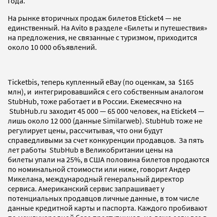
года.
На рынке вторичных продаж билетов Eticket4
—
не
единственный. На Avito в разделе «
Билеты и путешествия»
на предложения, не связанные с туризмом, приходится
около 10 000 объявлений.
Ticketbis, теперь купленный eBay (по оценкам, за
$165
млн), и интегрировавшийся с его собственным аналогом
StubHub, тоже работает и в России. Ежемесячно на
StubHub.ru заходит 45 000 — 65 000 человек, на Eticket4 —
лишь около 12 000 (данные Similarweb). StubHub тоже не
регулирует цены, рассчитывая, что они будут
справедливыми за счет конкуренции продавцов. За пять
лет работы StubHub в Великобритании цены на
билеты упали на 25%, в США половина билетов продаются
по номинальной стоимости или ниже, говорит Андер
Микелана, международный генеральный директор
сервиса. Американский сервис запрашивает у
потенциальных продавцов личные данные, в том числе
данные кредитной карты и паспорта. Каждого пробивают