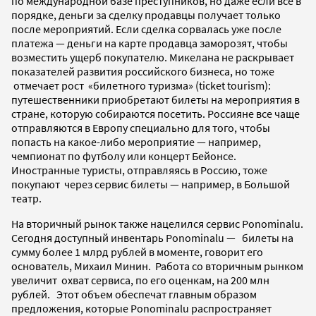
по международной базе преступников, но даже если все в
порядке, деньги за сделку продавцы получает только
после мероприятий. Если сделка сорвалась уже после
платежа — деньги на карте продавца заморозят, чтобы
возместить ущерб покупателю.
Микелана не раскрывает
показателей развития российского бизнеса, но тоже
отмечает рост
«билетного туризма» (ticket tourism):
путешественники приобретают билеты на мероприятия в
стране, которую собираются посетить. Россияне все чаще
отправляются в Европу специально для того, чтобы
попасть на какое-либо мероприятие — например,
чемпионат по футболу или концерт Бейонсе.
Иностранные туристы, отправляясь в Россию, тоже
покупают через сервис билеты — например, в Большой
театр.
На вторичный рынок также нацелился сервис Ponominalu.
Сегодня
доступный инвентарь Ponominalu — билеты на
сумму более 1 млрд рублей в моменте, говорит его
основатель, Михаил Минин. Работа со вторичным рынком
увеличит охват сервиса, по его оценкам, на 200 млн
рублей. Этот объем обеспечат главным образом
предложения, которые Ponominalu распространяет