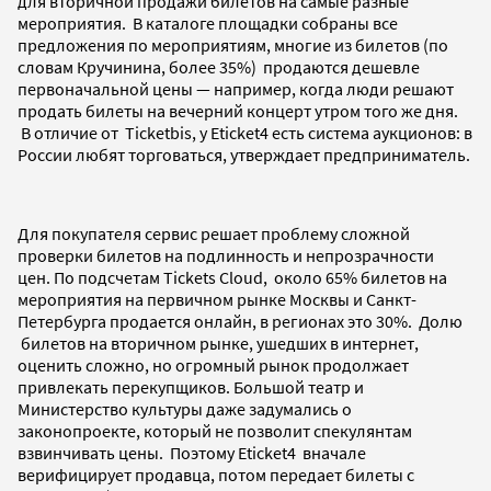
для вторичной продажи билетов на самые разные
мероприятия. В каталоге площадки собраны все
предложения по мероприятиям, многие из билетов (по
словам Кручинина, более 35%) продаются дешевле
первоначальной цены
—
например, когда люди решают
продать билеты на вечерний концерт утром того же дня.
В отличие от Ticketbis, у Eticket4 есть система аукционов: в
России любят торговаться, утверждает предприниматель.
Для покупателя сервис решает проблему сложной
проверки билетов на подлинность и непрозрачности
цен. По подсчетам Tickets Cloud, около 65% билетов на
мероприятия на первичном рынке Москвы и Санкт-
Петербурга продается онлайн, в регионах это 30%. Долю
билетов на вторичном рынке, ушедших в интернет,
оценить сложно, но огромный рынок продолжает
привлекать перекупщиков. Большой театр и
Министерство культуры даже задумались о
законопроекте, который не позволит спекулянтам
взвинчивать цены. Поэтому Eticket4 вначале
верифицирует продавца, потом передает билеты с