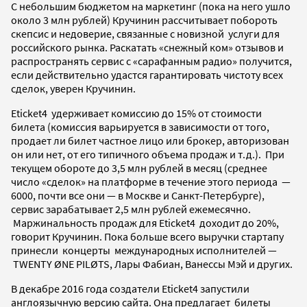
С небольшим бюджетом на маркетинг (пока на него ушло
около 3 млн рублей) Кручинин рассчитывает побороть
скепсис и недоверие, связанные с новизной услуги для
российского рынка. Раскатать «снежный ком» отзывов и
распространять сервис с «сарафанным радио» получится,
если действительно удастся гарантировать чистоту всех
сделок, уверен Кручинин.
Eticket4 удерживает комиссию до 15% от стоимости
билета (комиссия варьируется в зависимости от того,
продает ли билет частное лицо или брокер, авторизован
он или нет, от его типичного объема продаж и т.д.). При
текущем обороте до 3,5 млн рублей в месяц (среднее
число «сделок» на платформе в течение этого периода
—
6000, почти все они — в Москве и Санкт-Петербурге),
сервис зарабатывает 2,5 млн рублей ежемесячно.
Маржинальность продаж для Eticket4 доходит до 20%,
говорит Кручинин. Пока больше всего выручки стартапу
принесли концерты международных исполнителей —
TWENTY ØNE PILØTS, Лары Фабиан, Ванессы Мэй и других.
В декабре 2016 года создатели Eticket4 запустили
англоязычную версию сайта. Она предлагает билеты