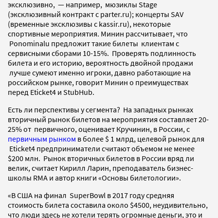
эксклюзивно, — например, мюзиклы Stage
(эксклюзивный контракт с parter.ru); концерты SAV
(временные эксклюзивы с kassir.ru), некоторые
спортивные мероприятия. Минин рассчитывает, что
Ponominalu предложит такие билеты клиентам с
сервисными сборами 10-15%. Проверять подлинность
билета и его историю, вероятность двойной продажи
лучше сумеют именно игроки, давно работающие на
российском рынке, говорит Минин о преимуществах
перед Eticket4 и StubHub.
Есть ли перспективы у сегмента?
На западных рынках
вторичный рынок билетов на мероприятия составляет 20-
25% от первичного, оценивает Кручинин, в России, с
первичным рынком
в более $ 1 млрд, целевой рынок для
Eticket4 предприниматели считают объемом не менее
$200 млн. Рынок вторичных билетов в России вряд ли
велик, считает Кирилл Ларин, преподаватель бизнес-
школы RMA и автор книги «Основы билетологии».
«
В США на финал SuperBowl в 2017 году средняя
стоимость билета составила около $4500, неудивительно,
что люди здесь не хотели терять огромные деньги, это и