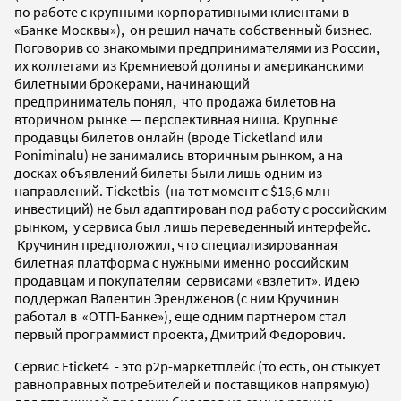
по работе с крупными корпоративными клиентами в
«Банке Москвы»), он решил начать собственный бизнес.
Поговорив со знакомыми предпринимателями из России,
их коллегами из Кремниевой долины и американскими
билетными брокерами, начинающий
предприниматель понял, что продажа билетов на
вторичном рынке — перспективная ниша. Крупные
продавцы билетов онлайн (вроде Ticketland или
Poniminalu) не занимались вторичным рынком, а на
досках объявлений билеты были лишь одним из
направлений. Ticketbis (на тот момент с $16,6 млн
инвестиций) не был адаптирован под работу с российским
рынком, у сервиса был лишь переведенный интерфейс.
Кручинин предположил, что специализированная
билетная платформа с нужными именно российским
продавцам и покупателям сервисами «взлетит». Идею
поддержал Валентин Эрендженов (с ним Кручинин
работал в «ОТП-Банке»), еще одним партнером стал
первый программист проекта, Дмитрий Федорович.
Сервис Eticket4 - это p2p-маркетплейс (то есть, он стыкует
равноправных потребителей и поставщиков напрямую)