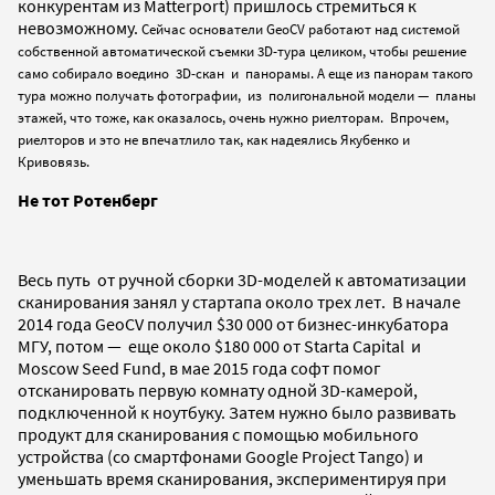
конкурентам из Matterport) пришлось стремиться к
невозможному.
Сейчас основатели GeoCV работают над системой
собственной автоматической съемки 3D-тура целиком, чтобы решение
само собирало воедино 3D-скан и панорамы. А еще из панорам такого
тура можно получать фотографии, из полигональной модели — планы
этажей, что тоже, как оказалось, очень нужно риелторам. Впрочем,
риелторов и это не впечатлило так, как надеялись Якубенко и
Кривовязь.
Не тот Ротенберг
Весь путь от ручной сборки 3D-моделей к автоматизации
сканирования занял у стартапа около трех лет. В начале
2014 года GeoCV получил $30 000 от бизнес-инкубатора
МГУ, потом — еще около $180 000 от Starta Capital и
Moscow Seed Fund, в мае 2015 года софт помог
отсканировать первую комнату одной 3D-камерой,
подключенной к ноутбуку. Затем нужно было развивать
продукт для сканирования с помощью мобильного
устройства (со смартфонами Google Project Tango) и
уменьшать время сканирования, экспериментируя при