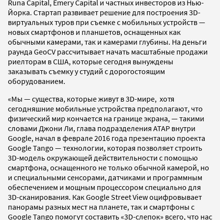
Runa Capital, Emery Capital и частных инвесторов из Нью-
Йорка. Стартап развивает решение для построения 3D-
виртуальных туров при съемке с мобильных устройств —
новых смартфонов и планшетов, оснащенных как
обычными камерами, так и камерами глубины. На деньги
раунда GeoCV рассчитывает начать масштабные продажи
риелторам в США, которые сегодня вынуждены
заказывать съемку у студий с дорогостоящим
оборудованием.
«Мы — существа, которые живут в 3D-мире, хотя
сегодняшние мобильные устройства предполагают, что
физический мир кончается на границе экрана, — такими
словами Джони Ли, глава подразделения ATAP внутри
Google, начал в феврале 2016 года презентацию проекта
Google Tango — технологии, которая позволяет строить
3D-модель окружающей действительности с помощью
смартфона, оснащенного не только обычной камерой, но
и специальными сенсорами, датчиками и программным
обеспечением и мощным процессором специально для
3D-сканирования. Как Google Street View оцифровывает
панорамы разных мест на планете, так и смартфоны с
Google Tango помогут составить «3D-слепок» всего, что нас