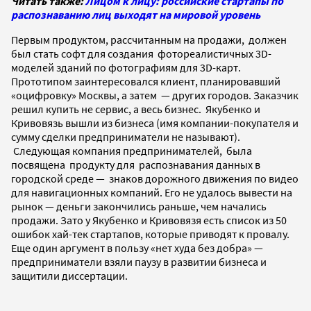
Читать также:
Лицом к лицу: российские стартапы по
распознаванию лиц выходят на мировой уровень
Первым продуктом, рассчитанным на продажи, должен
был стать софт для создания фотореалистичных 3D-
моделей зданий по фотографиям для 3D-карт.
Прототипом заинтересовался клиент, планировавший
«оцифровку» Москвы, а затем
—
других городов. Заказчик
решил купить не сервис, а весь бизнес. Якубенко и
Кривовязь вышли из бизнеса (имя компании-покупателя и
сумму сделки предприниматели не называют).
Следующая компания предпринимателей, была
посвящена продукту для распознавания данных в
городской среде — знаков дорожного движения по видео
для навигационных компаний. Его не удалось вывести на
рынок — деньги закончились раньше, чем начались
продажи. Зато у Якубенко и Кривовязя есть список из 50
ошибок хай-тек стартапов, которые приводят к провалу.
Еще один аргумент в пользу «нет худа без добра» —
предприниматели взяли паузу в развитии бизнеса и
защитили диссертации.