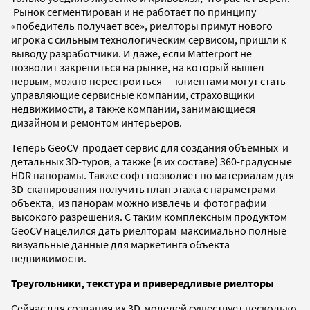
Рынок сегментирован и не работает по принципу
«победитель получает все», риелторы примут нового
игрока с сильным технологическим сервисом, пришли к
выводу разработчики. И даже, если Matterport не
позволит закрепиться на рынке, на который вышел
первым, можно перестроиться — клиентами могут стать
управляющие сервисные компании, страховщики
недвижимости, а также компании, занимающиеся
дизайном и ремонтом интерьеров.
Теперь GeoCV продает сервис для создания объемных и
детальных 3D-туров, а также (в их составе) 360-градусные
HDR панорамы. Также софт позволяет по материалам для
3D-сканирования получить план этажа с параметрами
объекта, из панорам можно извлечь и фотографии
высокого разрешения. С таким комплексным продуктом
GeoCV нацелился дать риелторам максимально полные
визуальные данные для маркетинга объекта
недвижимости.
Треугольники, текстура и привередливые риелторы
Сейчас для создания их
3D-моделей существует несколько