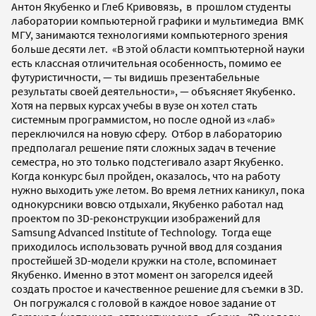
Антон Якубенко и Глеб Кривовязь, в прошлом студенты
лаборатории компьютерной графики и мультимедиа ВМК
МГУ, занимаются технологиями компьютерного зрения
больше десяти лет. «В этой области комптьютерной науки
есть классная отличительная особенность, помимо ее
футуристичности, — ты видишь презентабельные
результаты своей деятельности», — объясняет Якубенко.
Хотя на первых курсах учебы в вузе он хотел стать
системным программистом, но после одной из «лаб»
переключился на новую сферу. Отбор в лабораторию
предполагал решение пяти сложных задач в течение
семестра, но это только подстегивало азарт Якубенко.
Когда конкурс был пройден, оказалось, что на работу
нужно выходить уже летом. Во время летних каникул, пока
однокурсники вовсю отдыхали, Якубенко работал над
проектом по 3D-реконструкции изображений для
Samsung Advanced Institute of Technology. Тогда еще
приходилось использовать ручной ввод для создания
простейшей 3D-модели кружки на столе, вспоминает
Якубенко. Именно в этот момент он загорелся идеей
создать простое и качественное решение для съемки в 3D.
Он погружался с головой в каждое новое задание от