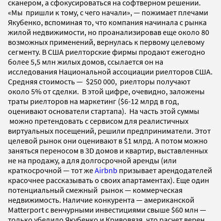
сканером, а сфокусироваться на софтверном решении.
«Мы пришли к тому, с чего начали», — пожимает плечами
Якубенко, вспоминая то, что компания начинала с рынка
жилой недвижимости, но проанализировав еще около 80
возможных применений, вернулась к первому целевому
сегменту
. В США риелторские фирмы продают ежегодно
более 5,5 млн жилых домов, ссылается он на
исследования
Национальной ассоциации риелторов США
.
Средняя стоимость — $250 000, риелторы получают
около 5% от сделки. В этой цифре, очевидно, заложены
траты риелторов на маркетинг (
$6-12 млрд в год,
оценивают основатели стартапа)
. На часть этой суммы
можно претендовать с сервисом для реалистичных
виртуальных посещений, решили предприниматели. Этот
целевой рынок они оценивают в $1 млрд. А потом можно
заняться переносом в 3D домов и квартир, выставленных
не на продажу, а для долгосрочной аренды (или
краткосрочной — тот же
Airbnb
призывает арендодателей
красочнее рассказывать о своих апартаментах). Еще один
потенциальный смежный рынок — коммерческая
недвижимость. Наличие конкурента — американской
Matterport с венчурными инвестициями свыше $60 млн
—
только убедило Якубенко и Кривовязя, что расчет верен.