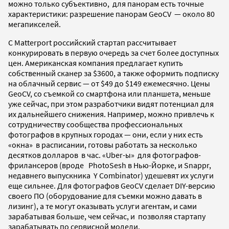
можно только субъективно, для панорам есть точные
характеристики: разрешение панорам GeoCV
—
около 80
мегапикселей.
С Matterport российский стартап рассчитывает
конкурировать в первую очередь за счет более доступных
цен. Американская компания предлагает купить
собственный сканер за $3600, а также оформить подписку
на облачный сервис — от $49 до $149 ежемесячно. Цены
GeoCV, со съемкой со смартфона или планшета, меньше
уже сейчас, при этом разработчики видят потенциал для
их дальнейшего снижения. Например, можно привлечь к
сотрудничеству сообщества профессиональных
фотографов в крупных городах — они, если у них есть
«окна» в расписании, готовы работать за несколько
десятков долларов в час.
«Uber-ы» для фотографов-
фрилансеров (вроде PhotoSesh в Нью-Йорке, и Snappr,
недавнего выпускника Y Combinator) удешевят их услуги
еще сильнее. Для фотографов GeoCV сделает DIY-версию
своего ПО (оборудование для съемки можно давать в
лизинг), а те могут оказывать услуги агентам, и сами
зарабатывая больше, чем сейчас, и позволяя стартапу
зарабатывать по сервисной модели.