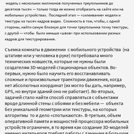
модель с нескольких миллионов полученных треугольников до
десятков тысяч — только тогда ее можно отобразить на сайте или на
мобильных устройствах. Последний этап — «склеивание» модели и
текстуры из тысяч кадров видео. Сложность в том, чтобы, с одной
стороны, найти самую близкую для точки треугольника точку текстуры,
с другой — чтобы было меньше «швов» при использовании разных
кадров для текстурирования.
Съемка комнаты в движении с мобильного устройства (на
штативе или у человека в руке) потребовала
много
технических новшеств, которые не нужны были
создателям 3D-моделей стационарных объектов. Во-
первых, нужно было научить его восстанавливать
сложные и произвольные траектории движения, когда
нет абсолютных координат (их могло бы дать, например,
GPS, но внутри зданий оно не работает). Во-вторых,
задачей стало найти способ справляться c объектами
вроде длинной стены с обоями и без мебели — объекта
без уникальной геометрии или текстуры, на которых
алгоритмы то и дело «спотыкаются». В-третьих, объем
оперативной памяти и мощностей процессора мобильных
устройств ограничен, в то время как создание 3D-моделей
именно интерьеров требует работы с данными в большом