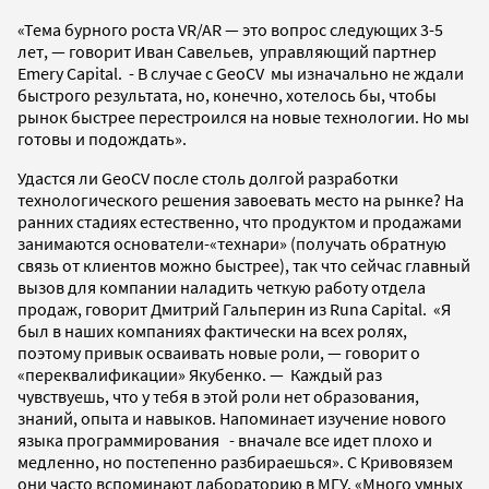
«Тема бурного роста VR/AR — это вопрос следующих 3-5
лет, — говорит Иван Савельев, управляющий партнер
Emery Capital. - В случае с GeoCV мы изначально не ждали
быстрого результата, но, конечно, хотелось бы, чтобы
рынок быстрее перестроился на новые технологии. Но мы
готовы и подождать».
Удастся ли GeoCV после столь долгой разработки
технологического решения завоевать место на рынке? На
ранних стадиях естественно, что продуктом и продажами
занимаются основатели-«технари» (получать обратную
связь от клиентов можно быстрее), так что сейчас главный
вызов для компании наладить четкую работу отдела
продаж, говорит Дмитрий Гальперин из Runa Capital. «Я
был в наших компаниях фактически на всех ролях,
поэтому привык осваивать новые роли, — говорит о
«переквалификации» Якубенко. — Каждый раз
чувствуешь, что у тебя в этой роли нет образования,
знаний, опыта и навыков. Напоминает изучение нового
языка программирования - вначале все идет плохо и
медленно, но постепенно разбираешься». С Кривовязем
они часто вспоминают лабораторию в МГУ. «Много умных