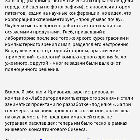
Samsung (например, автоматическая «сборка» 3D модели
городской сцены по фотографиям), становился автором
патентов, ездил на научные конференции, но видел, что
корпорация экспериментирует, «прощупывая почву».
Якубенко мечтал бросить работать в стол и заняться
осязаемыми продуктами. Глеб, пришедший в
лабораторию после все того же яркого курса графики и
компьютерного зрения с ВМК, разделял его настроения.
Воодушевляло, что, с одной стороны, практических
применений технологий компьютерного зрения было
уже много
, с другой - многие задачи были далеки от
полноценного решения.
Вскоре Якубенко и Кривовязь зарегистрировали
компанию
«Лаборатория компьютерного зрения»
и стали
заниматься проектами по разработке «под ключ». За три
года через компанию прошло шесть заказов, она вышла
на окупаемость. Но предпринимателей снова не
устраивал расклад дел: теперь им было тесно в рамках
нишевого консалтингового бизнеса.