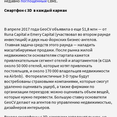
недавно
поглощенный
CBRE.
Смартфон с 3D в каждый карман
В апреле 2017 года GeoCV объявила о еще $1,8 млн — от
Runa Capital и
Emery Capital (участвовал во втором раунде
инвестиций)
и двух нью-йоркских бизнес-ангелов
.
Главная задача средств этого раунда — наладить
масштабируемые продажи. После рынка жилой
недвижимости основателям стартапа кажется
привлекательным сегмент отелей и апартаментов (в США
около 50 000 отелей, которые хотят привлекать
постояльцев, и около 170 000 владельцев недвижимости
на Airbnb). Фотореалистичные 3-D туры будут
востребованы страховыми компаниями, которые смогут
удаленно оценивать ущерб, а также фирмами по
организации переездов: можно оценивать объем вещей,
которые нужно перевести. Большую ставку основатели
GeoCV делают на агентов по управлению недвижимостью,
дизайнеров интерьеров.
Вскоре смартфоны с 3D-камерами заполонят рынок, не