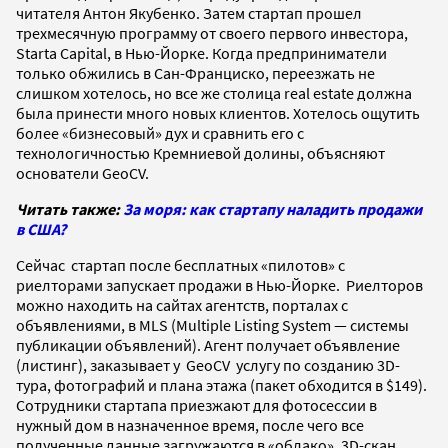
читателя Антон Якубенко. Затем стартап прошел
трехмесячную программу от своего первого инвестора,
Starta Capital, в Нью-Йорке. Когда предприниматели
только обжились в Сан-Франциско, переезжать не
слишком хотелось, но все же столица real estate должна
была принести много новых клиентов. Хотелось ощутить
более «бизнесовый» дух и сравнить его с
технологичностью Кремниевой долины, объясняют
основатели GeoCV.
Читать также:
За моря: как стартапу наладить продажи
в США?
Сейчас стартап после бесплатных «пилотов» с
риелторами запускает продажи в Нью-Йорке. Риелторов
можно находить на сайтах агентств, порталах с
объявлениями, в MLS (Multiple Listing System — системы
публикации объявлений). Агент получает объявление
(листинг), заказывает у GeoCV услугу по созданию 3D-
тура, фотографий и плана этажа (пакет обходится в $149).
Сотрудники стартапа приезжают для фотосессии в
нужный дом в назначенное время, после чего все
полученные данные загружаются в «облако», 3D-скан