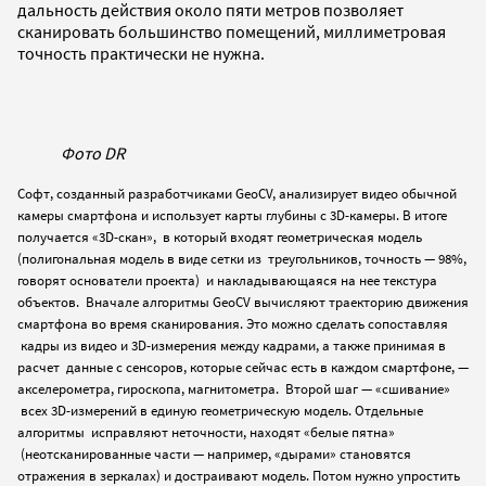
дальность действия около пяти метров позволяет
сканировать большинство помещений, миллиметровая
точность практически не нужна.
Фото DR
Софт, созданный разработчиками GeoCV, анализирует видео обычной
камеры смартфона и использует карты глубины c 3D-камеры. В итоге
получается «3D-скан», в который входят геометрическая модель
(полигональная модель в виде сетки из треугольников, точность — 98%,
говорят основатели проекта) и накладывающаяся на нее текстура
объектов. Вначале алгоритмы GeoCV вычисляют траекторию движения
смартфона во время сканирования. Это можно сделать сопоставляя
кадры из видео и 3D-измерения между кадрами, а также принимая в
расчет данные с сенсоров, которые сейчас есть в каждом смартфоне, —
акселерометра, гироскопа, магнитометра. Второй шаг — «сшивание»
всех 3D-измерений в единую геометрическую модель. Отдельные
алгоритмы исправляют неточности, находят «белые пятна»
(неотсканированные части — например, «дырами» становятся
отражения в зеркалах) и достраивают модель. Потом нужно упростить