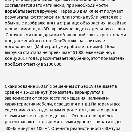
составляется автоматически, при необходимости
дорабатывается вручную. Через 2-3 дня клиент получает
результаты: фотографии и план этажа публикуются как
обычные изображения на странице объявления на сайтах
недвижимости, на 3D тур обычно ведет отдельная ссылка.
С крупными площадками объявлений как с агрегаторами
предложений агентств GeoCV тоже рассчитывает
договориться (Matterport уже работает с ними). Пока
выручка стартапа не превышает $1000 ежемесячно, к
концу 2017 года, рассчитывает Якубенко, этот показатель
пройдет отметку в $100 000.
2
Сканирование 100 м
с решением от GeoCV занимает в
среднем 15-20 минут (показатель варьируется в
зависимости от сложности помещения, наличия и
характеристик мебели, освещения и т.д,) Панорамы все
еще снимаются отдельным «пролетом», так что время
съемки может вырасти до часа. Основатели проекта
рассчитывают, что время съемки удастся сократить до
2
30-45 минут на 100 м
. Оценить реалистичность 3D-тура