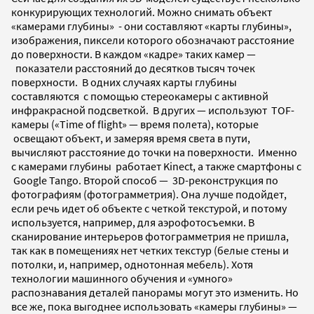
конкурирующих технологий. Можно снимать объект
«камерами глубины» - они составляют «карты глубины»,
изображения, пиксели которого обозначают расстояние
до поверхности. В каждом «кадре» таких камер —
показатели расстояний до десятков тысяч точек
поверхности. В одних случаях карты глубины
составляются с помощью стереокамеры с активной
инфракрасной подсветкой. В других
—
используют TOF-
камеры (
«Time of flight» — время полета
), которые
освещают объект, и замеряя время света в пути,
вычисляют расстояние до точки на поверхности
. Именно
с камерами глубины работает Kinect, а также смартфоны с
Google Tango. Второй способ — 3D-реконструкция по
фотографиям (фотограмметрия). Она лучше подойдет,
если речь идет об объекте с четкой текстурой, и потому
используется, например, для аэрофотосъемки. В
сканирование интерьеров фотограмметрия не пришла,
так как
в помещениях нет четких текстур (белые стены и
потолки, и, например, однотонная мебель). Х
отя
технологии машинного обучения и «умного»
распознавания деталей панорамы могут это изменить. Но
все же, пока выгоднее использовать «камеры глубины» —