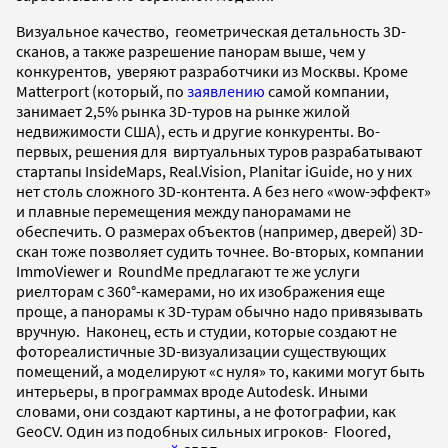
Визуальное качество, геометрическая детальность 3D-
сканов, а также разрешение панорам выше, чем у
конкурентов, уверяют разработчики из Москвы.
Кроме
Matterport (который, по
заявлению
самой компании,
занимает 2,5% рынка 3D-туров на рынке жилой
недвижимости США), есть и другие конкуренты. Во-
первых, решения для виртуальных туров разрабатывают
стартапы InsideMaps, Real.Vision, Planitar iGuide, но у них
нет столь сложного 3D-контента. А без него «wow-эффект»
и плавные перемещения между панорамами не
обеспечить. О размерах объектов (например, дверей) 3D-
скан тоже позволяет судить точнее. Во-вторых, компании
ImmoViewer и RoundMe предлагают те же услуги
риелторам с 360
°-камерами, но их изображения еще
проще, а панорамы к 3D-турам обычно надо привязывать
вручную. Наконец, есть и студии, которые создают не
фотореалистичные 3D-визуализации существующих
помещений, а моделируют «с нуля» то, какими могут быть
интерьеры, в программах вроде Autodesk. Иными
словами, они создают картины, а не фотографии, как
GeoCV. Один из подобных сильных игроков- Floored,