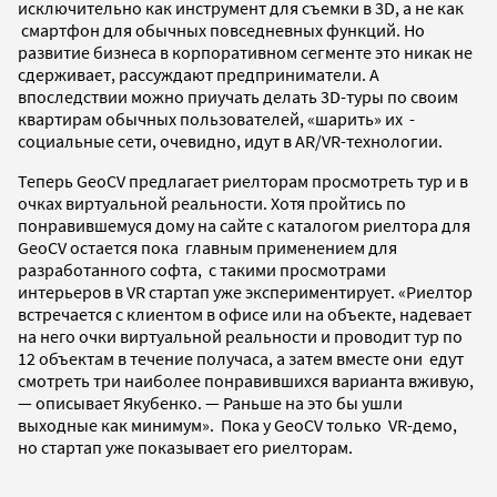
исключительно как инструмент для съемки в 3D, а не как
смартфон для обычных повседневных функций. Но
развитие бизнеса в корпоративном сегменте это никак не
сдерживает, рассуждают предприниматели. А
впоследствии можно приучать делать 3D-туры по своим
квартирам обычных пользователей, «шарить» их -
социальные сети, очевидно, идут в AR/VR-технологии.
Теперь GeoCV предлагает риелторам просмотреть тур и в
очках виртуальной реальности. Хотя пройтись по
понравившемуся дому на сайте с каталогом риелтора для
GeoCV остается пока главным применением для
разработанного софта, с такими просмотрами
интерьеров в VR стартап уже экспериментирует. «Риелтор
встречается с клиентом в офисе или на объекте, надевает
на него очки виртуальной реальности и проводит тур по
12 объектам в течение получаса, а затем вместе они едут
смотреть три наиболее понравившихся варианта вживую,
— описывает Якубенко. — Раньше на это бы ушли
выходные как минимум». Пока у GeoCV только VR-демо,
но стартап уже показывает его риелторам.