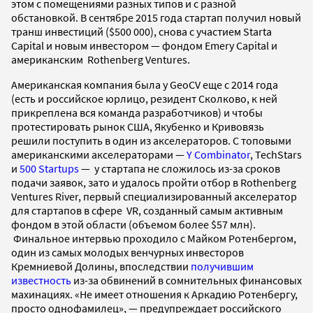
этом с помещениями разных типов и с разной
обстановкой. В сентябре 2015 года стартап получил новый
транш инвестиций ($500 000), снова с участием Starta
Capital и новым инвестором — фондом Emery Capital и
американским Rothenberg Ventures.
Американская компания была у GeoCV еще с 2014 года
(есть и российское юрлицо, резидент Сколково, к ней
прикреплена вся команда разработчиков) и чтобы
протестировать рынок США, Якубенко и Кривовязь
решили поступить в один из акселераторов. С топовыми
американскими акселераторами —
Y Combinator
, TechStars
и
500 Startups
— у стартапа не сложилось из-за сроков
подачи заявок, зато и удалось пройти отбор в Rothenberg
Ventures River, первый специализированный акселератор
для стартапов в сфере VR, созданный самым активным
фондом в этой области (объемом более $57 млн).
Финальное интервью проходило с Майком Ротенбергом,
один из самых молодых венчурных инвесторов
Кремниевой Долины, впоследствии
получившим
известность
из-за обвинений в сомнительных финансовых
махинациях.
«Не имеет отношения к Аркадию Ротенбергу,
просто однофамилец», — предупреждает российского