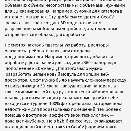
объеме (их объемы несопоставимы с объемами, нужными
для 3D-сканирования, например, сумочки для каталога в
интернет-магазине). Эту проблему создатели GeoCV
решают так: софт создает 3D модель в низком
разрешении на мобильном устройстве, а затем данные
отправляются в облако для обработки.
Не смотря на столь тщательную работу, риелторы
оказались требовательнее, чем ожидали
предприниматели. Например, пришлось добавить и
обработку фотографий для создания 360°-панорам, в
дополнение к 3D-скану. Для этого было нужно
разработать целый новый модуль для опции веб-
просмотра. Софт нужно было научить сложному переходу
от визуализации 3D-скана к визуализации панорам, а
также динамической подгрузке контента. «Минимальная
планка для визуализации реальных помещений в вебе
находится на уровне 100% фотореализма, который пока
недостижим для произвольных помещений, тем более с
помощью доступной и эффективной технологии», —
поясняет Якубенко. Но в b2b-бизнесе музыку заказывает
потенциальный клиент, так что GeoCV (впрочем, как и