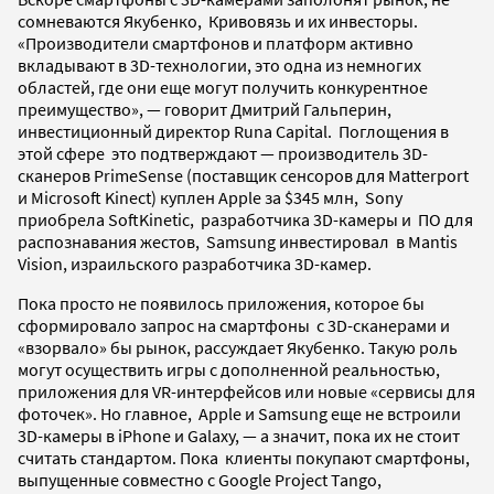
сомневаются Якубенко, Кривовязь и их инвесторы.
«Производители смартфонов и платформ активно
вкладывают в 3D-технологии, это одна из немногих
областей, где они еще могут получить конкурентное
преимущество», — говорит Дмитрий Гальперин,
инвестиционный директор Runa Capital. Поглощения в
этой сфере это подтверждают — производитель 3D-
сканеров PrimeSense (поставщик сенсоров для Matterport
и Microsoft Kinect) куплен Apple за $345 млн, Sony
приобрела SoftKinetic,
разработчика 3D-камеры и ПО для
распознавания жестов, Samsung инвестировал в Mantis
Vision, израильского разработчика 3D-камер.
Пока просто не появилось приложения, которое бы
сформировало запрос на cмартфоны с 3D-сканерами и
«взорвало» бы рынок, рассуждает Якубенко. Такую роль
могут осуществить игры с дополненной реальностью,
приложения для VR-интерфейсов или новые «сервисы для
фоточек». Но главное, Apple и Samsung еще не встроили
3D-камеры в iPhone и Galaxy, — а значит, пока их не стоит
считать стандартом. Пока клиенты покупают смартфоны,
выпущенные совместно с Google Project Tango,