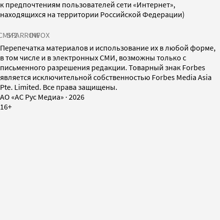
к предпочтениям пользователей сети «Интернет»,
находящихся на территории Российской Федерации)
СМИ2
SPARROW
INFOX
Перепечатка материалов и использование их в любой форме,
в том числе и в электронных СМИ, возможны только с
письменного разрешения редакции. Товарный знак Forbes
является исключительной собственностью Forbes Media Asia
Pte. Limited. Все права защищены.
AO «АС Рус Медиа»
·
2026
16+