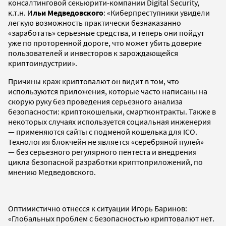
консалтинговой секьюрити-компании Digital Security,
к.т.н. И
льи Медведовского
: «Киберпреступники увидели
легкую возможность практически безнаказанно
«заработать» серьезные средства, и теперь они пойдут
уже по проторенной дороге, что может убить доверие
пользователей и инвесторов к зарождающейся
криптоиндустрии».
Причины краж криптовалют он видит в том, что
используются приложения, которые часто написаны на
скорую руку без проведения серьезного анализа
безопасности: криптокошельки, смартконтракты. Также в
некоторых случаях используется социальная инженерия
— применяются сайты с подменой кошелька для ICO.
Технология блокчейн не является «серебряной пулей»
— без серьезного регулярного пентеста и внедрения
цикла безопасной разработки криптоприложений, по
мнению Медведовского.
Оптимистично отнесся к ситуации Игорь Баринов:
«Глобальных проблем с безопасностью криптовалют нет.