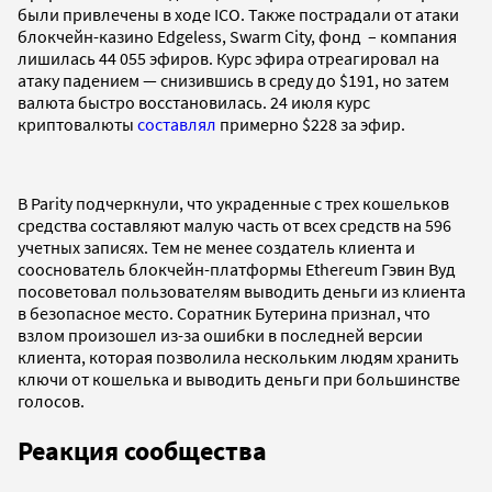
были привлечены в ходе ICO. Также пострадали от атаки
блокчейн-казино Edgeless, Swarm City, фонд – компания
лишилась 44 055 эфиров. Курс эфира отреагировал на
атаку падением — снизившись в среду до $191, но затем
валюта быстро восстановилась. 24 июля курс
криптовалюты
составлял
примерно $228 за эфир.
В Parity подчеркнули, что украденные с трех кошельков
средства составляют малую часть от всех средств на 596
учетных записях. Тем не менее создатель клиента и
сооснователь блокчейн-платформы Ethereum Гэвин Вуд
посоветовал пользователям выводить деньги из клиента
в безопасное место. Соратник Бутерина признал, что
взлом произошел из-за ошибки в последней версии
клиента, которая позволила нескольким людям хранить
ключи от кошелька и выводить деньги при большинстве
голосов.
Реакция сообщества