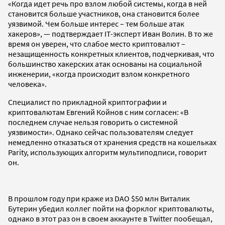
«Когда идет речь про взлом любой системы, когда в ней
становится больше участников, она становится более
уязвимой. Чем больше интерес – тем больше атак
хакеров», — подтверждает IT-эксперт Иван Волин. В то же
время он уверен, что слабое место криптовалют –
незащищенность конкретных клиентов, подчеркивая, что
большинство хакерских атак основаны на социальной
инженерии, «когда происходит взлом конкретного
человека».
Специалист по прикладной криптографии и
криптовалютам Евгений Койнов с ним согласен: «В
последнем случае нельзя говорить о системной
уязвимости». Однако сейчас пользователям следует
немедленно отказаться от хранения средств на кошельках
Parity, использующих алгоритм мультиподписи, говорит
он.
В прошлом году при краже из DAO $50 млн Виталик
Бутерин убедил коллег пойти на форклог криптовалюты,
однако в этот раз он в своем аккаунте в Twitter пообещал,