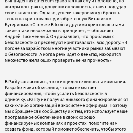
В инцидентах Ethereum сработал как ему и положено, но
авторы контракта, допустив оплошность, ставят под удар
своих клиентов. Однако, успехи хакеров могут бросить
тень и на криптовалюту, изобретенную Виталиком
Бутериным: «С тем же Bitcoin и другими криптовалютами
такие атаки невозможны в принципе», — объясняет
Андрей Письменный. Он добавляет, что проблемы с
безопасностью преследуют криптовалюты всю дорогу: «В
погоне за заработком многие участники рынка забывают
о безопасности. А когда речь идет о деньгах, находится
множество желающих проверить ее на прочность»
В Parity согласились, что в инциденте виновата компания.
Разработчики объяснили, что им не хватает
финансирования, чтобы усилить безопасность в
одиночку. «Parity не получил никакого финансирования от
каких-либо организаций в экосистеме Эфириума. Поэтому
мы обращаемся к сообществу и к тем, кто использует наше
программное обеспечение в своих хорошо
финансируемых компаниях и проектах: помогите нам
создать фонд, который поможет обеспечить, чтобы этого