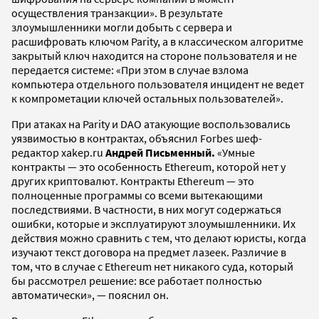
осуществления транзакции». В результате
злоумышленники могли добыть с сервера и
расшифровать ключом Parity, а в классическом алгоритме
закрытый ключ находится на стороне пользователя и не
передается системе: «При этом в случае взлома
компьютера отдельного пользователя инцидент не ведет
к компрометации ключей остальных пользователей».
При атаках на Parity и DAO атакующие воспользовались
уязвимостью в контрактах, объяснил Forbes
шеф-
редактор xakep.ru
Андрей Письменный.
«Умные
контракты — это особенность Ethereum, которой нет у
других криптовалют. Контракты Ethereum — это
полноценные программы со всеми вытекающими
последствиями. В частности, в них могут содержаться
ошибки, которые и эксплуатируют злоумышленники. Их
действия можно сравнить с тем, что делают юристы, когда
изучают текст договора на предмет лазеек. Различие в
том, что в случае с Ethereum нет никакого суда, который
бы рассмотрел решение: все работает полностью
автоматически», — пояснил он.