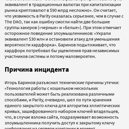
эквивалент в традиционных валютах при капитализации
рынка криптовалют в $90 млрд несложно». Он считает,
что уязвимость в Parity оказалась серьезнее, чем в случае с
The DAO, так как ошибку смогли найти две большие
группы хакеров («черные» и «белые»). При этом отмечает
осторожное поведение злоумышленников: «Украли
эквивалент $30 млн и остановили атаку для уменьшения
вероятности хардфорка». Баринов подытоживает, что
хардфорк потребовал бы ущемления прав независимых
участников системы и потому маловероятен.
Причина инцидента
Игорь Баринов разъяснил технические причины утечки:
«Технология работы с кошельком нескольких
пользователей может быть реализована различными
способами, и Parity, очевидно, шел по пути хранения
единого закрытого ключа для алгоритма эллиптических
кривых, зашифрованного набором ключей владельцев,
что, в случае взлома сайта, подразумевает возможность
злоумышленника получить доступ к закрытому ключу
шифрования на сервере компании в момент