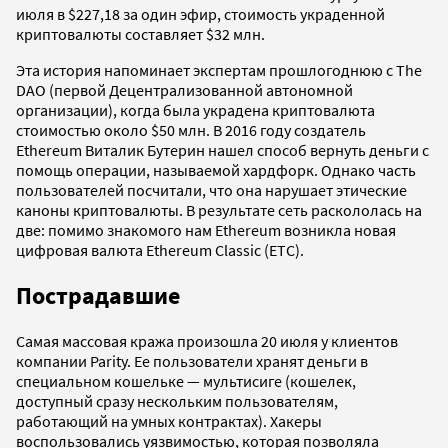
июля в $227,18 за один эфир, стоимость украденной
криптовалюты составляет $32 млн.
Эта история напоминает экспертам прошлогоднюю с The
DAO (первой Децентрализованной автономной
организации), когда была украдена криптовалюта
стоимостью около $50 млн. В 2016 году создатель
Ethereum Виталик Бутерин нашел способ вернуть деньги с
помощь операции, называемой хардфорк. Однако часть
пользователей посчитали, что она нарушает этические
каноны криптовалюты. В результате сеть раскололась на
две: помимо знакомого нам Ethereum возникла новая
цифровая валюта Ethereum Classic (ЕТС).
Пострадавшие
Самая массовая кража произошла 20 июля у клиентов
компании Parity. Ее пользователи хранят деньги в
специальном кошельке — мультисиге (кошелек,
доступный сразу нескольким пользователям,
работающий на умных контрактах). Хакеры
воспользовались уязвимостью, которая позволяла