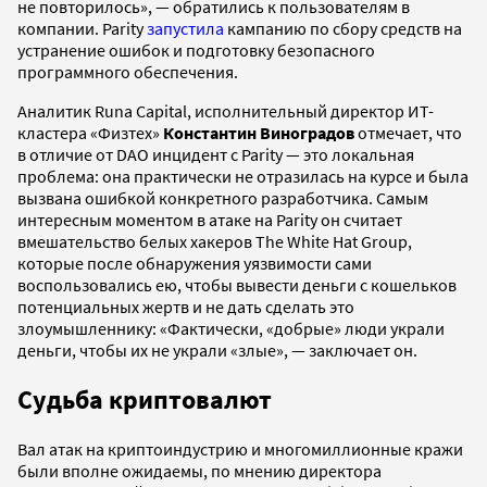
не повторилось», — обратились к пользователям в
компании. Parity
запустила
кампанию по сбору средств на
устранение ошибок и подготовку безопасного
программного обеспечения.
Аналитик Runa Capital, исполнительный директор ИТ-
кластера «Физтех»
Константин Виноградов
отмечает, что
в отличие от DAO инцидент с Parity — это локальная
проблема: она практически не отразилась на курсе и была
вызвана ошибкой конкретного разработчика. Самым
интересным моментом в атаке на Parity он считает
вмешательство белых хакеров The White Hat Group,
которые после обнаружения уязвимости сами
воспользовались ею, чтобы вывести деньги с кошельков
потенциальных жертв и не дать сделать это
злоумышленнику: «Фактически, «добрые» люди украли
деньги, чтобы их не украли «злые», — заключает он.
Судьба криптовалют
Вал атак на криптоиндустрию и многомиллионные кражи
были вполне ожидаемы, по мнению директора