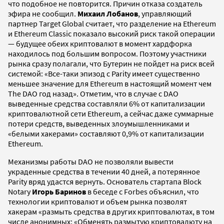
что подобное не повторится. Причин отказа создатель
эфира не сообщил.
Михаил Лобанов
, управляющий
партнер Target Global считает, что разделение на Ethereum
и Ethereum Classic показало высокий риск такой операции
— будущее обеих криптовалют в момент хардфорка
находилось под большим вопросом. Поэтому участники
рынка сразу полагали, что Бутерин не пойдет на риск всей
системой: «Все-таки эпизод с Parity имеет существенно
меньшее значение для Ethereum в настоящий момент чем
The DAO год назад». Отметим, что в случае с DAO
выведенные средства составляли 6% от капитализации
криптовалютной сети Ethereum, а сейчас даже суммарные
потери средств, выведенных злоумышленниками и
«белыми хакерами» составляют 0,9% от капитализации
Ethereum.
Механизмы работы DAO не позволяли вывести
украденные средства в течении 40 дней, а потерянное
Parity вряд удастся вернуть. Основатель стартапа Block
Notary
Игорь
Баринов
в беседе с Forbes объяснил, что
технологии криптовалют и объем рынка позволят
хакерам «размыть средства в других криптовалютах, в том
числе анонимных: «Обменять размытую криптовалюту на