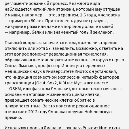
регламентированный процесс. У каждого вида
наблюдается четкий лимит жизни, который ему отпущен.
У мыши, например, — это, в среднем, 2,5 года, у человека
— примерно 80 лет. При этом есть другие грызуны,
живущие в разы или даже на порядок дольше мышей
— например, белки или знаменитый голый землекоп.
Главный вопрос заключается в том, можно ли старение
отключить или хотя бы замедлить. Возможно, ответить на
этот вопрос поможет революционная технология,
обращающая клеточное развитие вспять, которую открыл
Синъя Яманака, профессор Института передовых
медицинских наук в Университете Киото: он установил,
что индукция совместной экспрессии четырёх факторов
транскрипции (Oct4, Sox2, Klf4 и c-Myc, а все вместе
— OSKM, или факторы Яманаки), которые тесно связаны с
основными этапами жизненного цикла клетки,
превращает соматические клетки обратно в
плюрипотентные. За это поистине революционное
открытие в 2012 году Яманака получил Нобелевскую
премию.
Используя прорыв Яманаки, группа учёных из Института