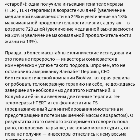
«старой»): одна получила инъекции гена теломеразы
(TERT, TERT-терапию) в возрасте 420 дней (увеличение
медианной выживаемости на 24% и увеличение на 13%
максимальной продолжительности жизни), а другая — в
возрасте 720 дней (увеличение медианной выживаемости
на 20% и увеличение максимальной продолжительности
жизни на 13%).
Правда, в более масштабные клинические исследования
это пока не переросло — инвесторы сомневается в
коммерческом успехе такого подхода. Впрочем, это не
остановило американку Элизабет Перриш, CEO
биотехнологической компании BioViva, которая решила
опробовать теломеразную терапию на себе, не дожидаясь
завершения необходимых для этого испытаний. В
Колумбии ей были введены две генные терапии: ген
теломеразы hTERT и ген фоллистатина FS
(предназначенный для ингибирования миостатина и
предотвращения потери мышечной массы с возрастом). О
результатах этого смелого эксперимента говорить пока
рано, но доверия на рынке, насколько можно судить, он
пока не получил — инвесторы отнеслись к нему весьма