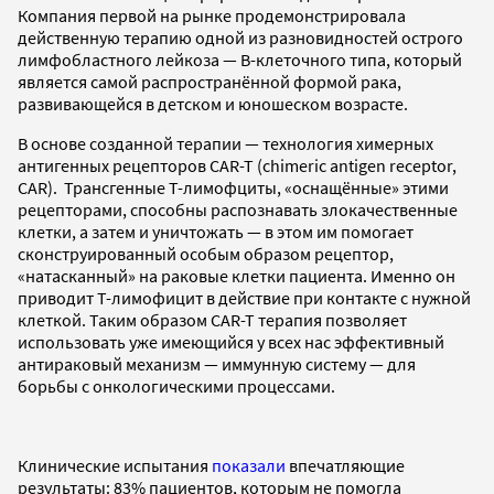
Компания первой на рынке продемонстрировала
действенную терапию одной из разновидностей острого
лимфобластного лейкоза — В-клеточного типа, который
является самой распространённой формой рака,
развивающейся в детском и юношеском возрасте.
В основе созданной терапии — технология химерных
антигенных рецепторов CAR-T (chimeric antigen receptor,
CAR). Трансгенные Т-лимофциты, «оснащённые» этими
рецепторами, способны распознавать злокачественные
клетки, а затем и уничтожать — в этом им помогает
сконструированный особым образом рецептор,
«натасканный» на раковые клетки пациента. Именно он
приводит Т-лимофицит в действие при контакте с нужной
клеткой. Таким образом CAR-T терапия позволяет
использовать уже имеющийся у всех нас эффективный
антираковый механизм — иммунную систему — для
борьбы с онкологическими процессами.
Клинические испытания
показали
впечатляющие
результаты: 83% пациентов, которым не помогла