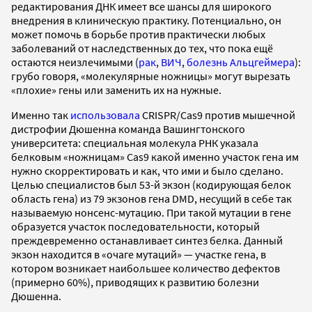
редактирования ДНК имеет все шансы для широкого
внедрения в клиническую практику. Потенциально, он
может помочь в борьбе против практически любых
заболеваний от наследственных до тех, что пока ещё
остаются неизлечимыми (
рак
,
ВИЧ
,
болезнь Альцгеймера
):
грубо говоря, «молекулярные ножницы» могут вырезать
«плохие» гены или заменить их на нужные.
Именно так
использовала
CRISPR/Cas9 против мышечной
дистрофии Дюшенна команда Вашингтонского
университета: специальная молекула РНК указала
белковым «ножницам» Cas9 какой именно участок гена им
нужно скорректировать и как, что ими и было сделано.
Целью специалистов был 53-й экзон (кодирующая белок
область гена) из 79 экзонов гена DMD, несущий в себе так
называемую нонсенс-мутацию. При такой мутации в гене
образуется участок последовательности, который
преждевременно останавливает синтез белка. Данный
экзон находится в «очаге мутаций» — участке гена, в
котором возникает наибольшее количество дефектов
(примерно 60%), приводящих к развитию болезни
Дюшенна.