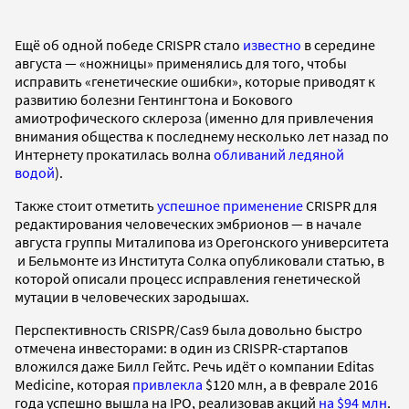
Ещё об одной победе CRISPR стало
известно
в середине
августа — «ножницы» применялись для того, чтобы
исправить «генетические ошибки», которые приводят к
развитию болезни Гентингтона и Бокового
амиотрофического склероза (именно для привлечения
внимания общества к последнему несколько лет назад по
Интернету прокатилась волна
обливаний ледяной
водой
).
Также стоит отметить
успешное применение
CRISPR для
редактирования человеческих эмбрионов — в начале
августа группы Миталипова из Орегонского университета
и Бельмонте из Института Солка опубликовали статью, в
которой описали процесс исправления генетической
мутации в человеческих зародышах.
Перспективность CRISPR/Cas9 была довольно быстро
отмечена инвесторами: в один из CRISPR-стартапов
вложился даже Билл Гейтс. Речь идёт о компании Editas
Medicine, которая
привлекла
$120 млн, а в феврале 2016
года успешно вышла на IPO, реализовав акций
на $94 млн
.