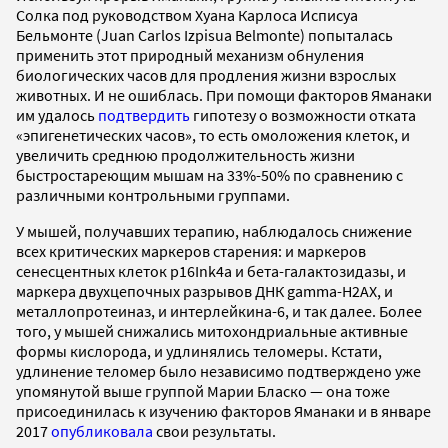
Солка под руководством Хуана Карлоса Исписуа
Бельмонте (Juan Carlos Izpisua Belmonte) попыталась
применить этот природный механизм обнуления
биологических часов для продления жизни взрослых
животных. И не ошиблась. При помощи факторов Яманаки
им удалось
подтвердить
гипотезу о возможности отката
«эпигенетических часов», то есть омоложения клеток, и
увеличить среднюю продолжительность жизни
быстростареющим мышам на 33%-50% по сравнению с
различными контрольными группами.
У мышей, получавших терапию, наблюдалось снижение
всех критических маркеров старения: и маркеров
сенесцентных клеток p16Ink4a и бета-галактозидазы, и
маркера двухцепочных разрывов ДНК gamma-H2AX, и
металлопротеиназ, и интерлейкина-6, и так далее. Более
того, у мышей снижались митохондриальные активные
формы кислорода, и удлинялись теломеры. Кстати,
удлинение теломер было независимо подтверждено уже
упомянутой выше группой Марии Бласко — она тоже
присоединилась к изучению факторов Яманаки и в январе
2017
опубликовала
свои результаты.