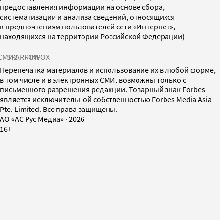
предоставления информации на основе сбора,
систематизации и анализа сведений, относящихся
к предпочтениям пользователей сети «Интернет»,
находящихся на территории Российской Федерации)
СМИ2
SPARROW
INFOX
Перепечатка материалов и использование их в любой форме,
в том числе и в электронных СМИ, возможны только с
письменного разрешения редакции. Товарный знак Forbes
является исключительной собственностью Forbes Media Asia
Pte. Limited. Все права защищены.
AO «АС Рус Медиа»
·
2026
16+