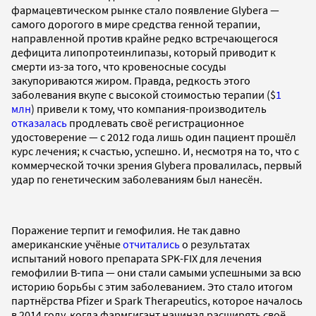
фармацевтическом рынке стало появление Glybera —
самого дорогого в мире средства генной терапии,
направленной против крайне редко встречающегося
дефицита липопротеинлипазы, который приводит к
смерти из-за того, что кровеносные сосуды
закупориваются жиром. Правда, редкость этого
заболевания вкупе с высокой стоимостью терапии ($
1
млн
) привели к тому, что компания-производитель
отказалась
продлевать своё регистрационное
удостоверение — с 2012 года лишь один пациент прошёл
курс лечения; к счастью, успешно. И, несмотря на то, что с
коммерческой точки зрения Glybera провалилась, первый
удар по генетическим заболеваниям был нанесён.
Поражение терпит и гемофилия. Не так давно
американские учёные
отчитались
о результатах
испытаний нового препарата SPK-FIX для лечения
гемофилии В-типа — они стали самыми успешными за всю
историю борьбы с этим заболеванием. Это стало итогом
партнёрства Pfizer и Spark Therapeutics, которое началось
в 2014 году, когда фармгигант начинал расширять своё