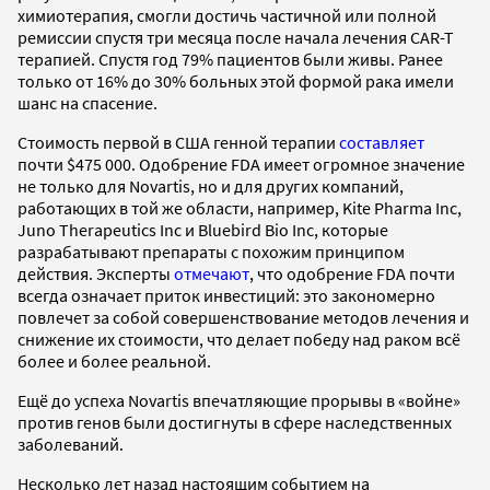
химиотерапия, смогли достичь частичной или полной
ремиссии спустя три месяца после начала лечения CAR-T
терапией. Спустя год 79% пациентов были живы. Ранее
только от 16% до 30% больных этой формой рака имели
шанс на спасение.
Стоимость первой в США генной терапии
составляет
почти $475 000. Одобрение FDA имеет огромное значение
не только для Novartis, но и для других компаний,
работающих в той же области, например, Kite Pharma Inc,
Juno Therapeutics Inc и Bluebird Bio Inc, которые
разрабатывают препараты с похожим принципом
действия. Эксперты
отмечают
, что одобрение FDA почти
всегда означает приток инвестиций: это закономерно
повлечет за собой совершенствование методов лечения и
снижение их стоимости, что делает победу над раком всё
более и более реальной.
Ещё до успеха Novartis впечатляющие прорывы в «войне»
против генов были достигнуты в сфере наследственных
заболеваний.
Несколько лет назад настоящим событием на