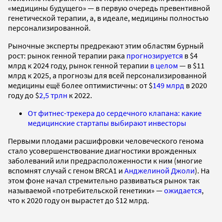
«медицины будущего» — в первую очередь превентивной
генетической терапии, а, в идеале, медицины полностью
персонализированной.
Рыночные эксперты предрекают этим областям бурный
рост: рынок генной терапии рака
прогнозируется
в $4
млрд к 2024 году, рынок генной терапии
в целом
— в $11
млрд к 2025, а прогнозы для всей персонализированной
медицины ещё более оптимистичны: от $
149 млрд
в 2020
году до $
2,5 трлн
к 2022.
От фитнес-трекера до сердечного клапана: какие
медицинские стартапы выбирают инвесторы
Первыми плодами расшифровки человеческого генома
стало усовершенствование диагностики врожденных
заболеваний или предрасположенности к ним (многие
вспомнят случай с геном BRCA1 и
Анджелиной Джоли
). На
этом фоне начал стремительно развиваться рынок так
называемой «потребительской генетики» —
ожидается
,
что к 2020 году он вырастет до $12 млрд.