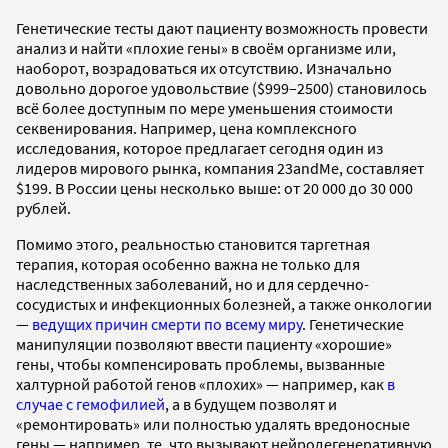
Генетические тесты дают пациенту возможность провести
анализ и найти «плохие гены» в своём организме или,
наоборот, возрадоваться их отсутствию. Изначально
довольно дорогое удовольствие ($999–2500) становилось
всё более доступным по мере уменьшения стоимости
секвенирования. Например, цена комплексного
исследования, которое предлагает сегодня один из
лидеров мирового рынка, компания 23andMe, составляет
$199. В России цены несколько выше: от 20 000 до 30 000
рублей.
Помимо этого, реальностью становится таргетная
терапия, которая особенно важна не только для
наследственных заболеваний, но и для сердечно-
сосудистых и инфекционных болезней, а также онкологии
—
ведущих причин смерти по всему миру
. Генетические
манипуляции позволяют ввести пациенту «хорошие»
гены, чтобы компенсировать проблемы, вызванные
халтурной работой генов «плохих» — например, как
в
случае с гемофилией
, а в будущем позволят и
«ремонтировать» или полностью удалять вредоносные
гены — например, те, что вызывают нейродегенеративную