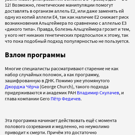
12! Возможно, генетические манипуляции помогут
доставлять в организм аллель Е2, или даже заменять ей
одну из копий аллели Е4, так как наличие Е2 снижает риск
возникновения Альцгеймера по сравнению с аллелью Е3
«дикого типа». Правда, болезнь Альцгеймера грозит и тем,
у кого нет никаких генетических предпосылок к этому, так
что пока подобный подход популярностью не пользуется.
Взлом программы
Многие специалисты рассматривают старение не как
набор случайных поломок, а как программу,
зашифрованную в ДНК. Помимо уже упомянутого
Джорджа Чёрча
(George Church), такого подхода
придерживаются и академик РАН
Владимир Скулачев
, и
глава компании Gero
Пётр Федичев
.
Эта программа начинает действовать ещё с момента
полового созревания и медленно, но неумолимо
приводит к смерти. Причём это достаточно