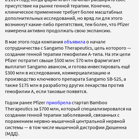
присутствие на рынке генной терапии. Конечно,
клиническое применение требует более масштабных
дополнительных исследований, но вряд ли для этого
возникнут какие-либо препятствия, тем более, что Pfizer
намерена активно продолжать свою экспансию.
В мае этого года компания
объявила
о начале
сотрудничества с Sangamo Therapeutics, цель которого —
создание генной терапии гемофилии А-типа. На эти цели
Pfizer потратит свыше $500 млн: $70 млн фармгигант
выплатит Sangamo авансом, и готова инвестировать ещё
$300 млн в исследования, коммерциализацию и
производство ключевого препарата Sangamo SB-525, а
также $175 млн в разработку других лекарства против
гемофилии А, если таковые появятся.
Годом ранее Pfizer
приобрела
стартап Bamboo
Therapeutics за $700 млн, который специализировался на
создании генной терапии заболеваний, связанных с
поражением нервно-мышечной центральной нервной
системы — в том числе мышечной дистрофии Дюшенна
(МДД).