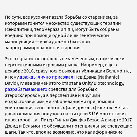
По сути, все кусочки паззла борьбы со старением, за
которыми гонится множество существующих терапий
(сенолитики, теломераза и т.п.), могут быть собраны
воедино при помощи одной лишь генетической
манипуляции — как и должно быть при
запрограммированности старения.
Это открытие не осталось незамеченным, в том числе и
перспективными игроками рынка. Например, еще в
декабре 2016, сразу после выхода публикации Бельмонте,
к нему
дважды лично приезжал
Нед Дэвид (Nathaniel
David), глава знаменитого стартапа Unity Biotechnology,
разрабатывающего
средства для борьбы с
атеросклерозом, а в перспективе и другими
возрастозависимыми заболеваниями при помощи
уничтожения сенесцентных (или дряхлых) клеток. Не так
давно компания получила на эти цели $116 млн от таких
инвесторов, как Питер Тиль и Джефф Безос. А в марте 2017
Дэвид и Бельмонте обсуждали потенциальные следующие
шаги. Так что, вполне возможно, что калифорнийские