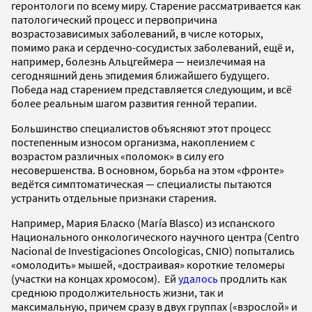
геронтологи по всему миру. Старение рассматривается как
патологический процесс и первопричина
возрастозависимых заболеваний, в числе которых,
помимо рака и сердечно-сосудистых заболеваний, ещё и,
например, болезнь Альцгеймера — неизлечимая на
сегодняшний день эпидемия ближайшего будущего.
Победа над старением представляется следующим, и всё
более реальным шагом развития генной терапии.
Большинство специалистов объясняют этот процесс
постепенным износом организма, накоплением с
возрастом различных «поломок» в силу его
несовершенства. В основном, борьба на этом «фронте»
ведётся симптоматическая — специалисты пытаются
устранить отдельные признаки старения.
Например, Мария Бласко (María Blasco) из испанского
Национального онкологического научного центра (Centro
Nacional de Investigaciones Oncologicas, CNIO) попытались
«омолодить» мышей, «достраивая» короткие теломеры
(участки на концах хромосом). Ей
удалось
продлить как
среднюю продолжительность жизни, так и
максимальную, причем сразу в двух группах («взрослой» и