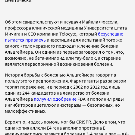
скептически.
Об этом свидетельствуют и неудачи Майкла Фоссела,
профессора клинической медицины Университета штата
Мичиган и СЕО компании Telocyte, который
безуспешно
пытается привлечь
инвестиции для испытаний того же
самого «теломеразного подхода» к лечению болезни
Альцгеймера. Он одним из первых заговорил о том, что,
возможно, не бета-амилоид или тау-белок, а старение
является первопричиной возникновения болезни.
История борьбы с болезнью Альцгеймера говорит в
пользу этого предположения. Фармгиганты раз за разом
терпят поражение, и в период с 2002 по 2012 год лишь
один из 244 кандидатов на лекарство от болезни
Альцгеймера
получил одобрение
FDA и пополнил ряды
ингибиторов ацетилхолинэстеразы — безопасных, но
малоэффективных.
Вероятно, и здесь помочь мог бы CRISPR. Дело в том, что
одна копия аллели E4 гена аполипопротеина Е
увеличивает риск развития болезни в 3-4 раза, а две — в 8-