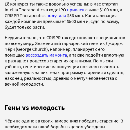
Её конкуренты также довольно успешны: в мае стартап
Intellia Therapeutics в ходе IPO
привлек
свыше $100 млн, а
CRISPR Therapeutics
получила
$56 млн. Капитализация
каждой компании превышает $500 млн и, судя по всему,
будет только расти.
Неудивительно, что CRISPR так вдохновляет специалистов
по всему миру. Знаменитый гарвардский генетик Джордж
Чёрч (George Church), например, планирует с его
помощью
воссоздать мамонта
, а также подойти вплотную
к разгадке процессов старения организма. По мысли
учёного, генетические манипуляции позволят взломать
заложенную в наших генах программу старения и сделать,
наконец, реальностью, древнюю мечту человечества о
вечной молодости.
Гены vs молодость
Чёрч не одинок в своих намерениях победить старение. В
необходимости такой борьбы в целом убеждены