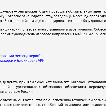
сенджеров — они должны будут проводить обязательную идент
су. Согласно законодательству, владельцы мессенджеров буд
чтобы в дальнейшем идентифицировать их через базу данных 
ификации пользователей странными и избыточными. Собеседн
е время руководитель игрового направления Mail.Ru Group Ва
лировании мессенджеров?
енджерах и блокировке VPN
та, депутаты приняли в окончательном чтении закон, устанав
акой ресурс возлагается обязанность обеспечивать передачу 
ительством России.
возложены обязательства по обеспечению технической возмож
и рассылки электронных сообщений по инициативе органов го