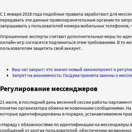
С 1 января 2018 года подобные правила заработают для мес
передавать эти данные правоохранительным органам по запро
запрашивать у пользователей номера мобильных телефонов, 
Опрошенные эксперты считают дополнительные меры по идент
онлайн-игр согласятся подчиниться этим требованиям. В то ж
пользователям защитить свой аккаунт.
Ваш чат закрыт: что значит новый законопроект о регу
Запрет на анонимность: Госдума приняла законы о месс
Регулирование мессенджеров
21 июля, в последний день весенней сессии работы парламен
понятие организатора обмена мгновенными сообщениями. На т
которые идентифицированы в порядке, устанавливаемом прав
«Наряду с обязанностями по идентификации на мессенджеры 
сообщений от других пользователей, обеспечению возможност